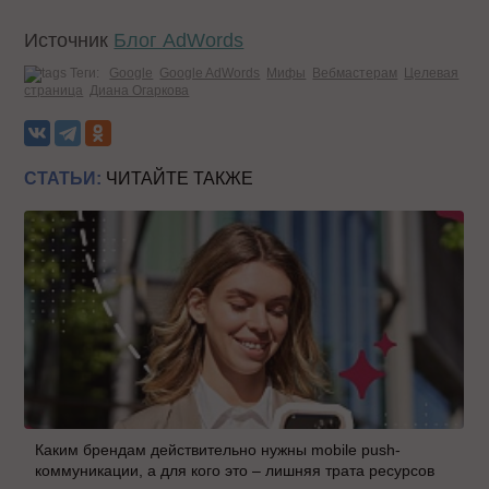
Источник
Блог AdWords
Теги:
Google
Google AdWords
Мифы
Вебмастерам
Целевая
страница
Диана Огаркова
СТАТЬИ:
ЧИТАЙТЕ ТАКЖЕ
Каким брендам действительно нужны mobile push-
коммуникации, а для кого это – лишняя трата ресурсов