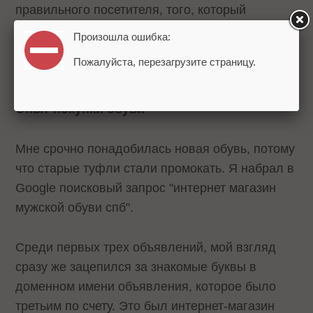
правильного посетителя, того, который
принадлежит к целевой аудитории.
Произошла ошибка:
Пожалуйста, перезагрузите страницу.
Рассмотрим это на примере.
Опыт покупки обуви
Мне срочно понадобилась новая обувь, потому
что старые туфли стали промокать. Я набрал в
Google поисковый запрос "интернет магазин
мужской обуви спб".
Среди первых трех объявлений, мой взгляд
сразу же зацепился за знакомые буквы в
доменном имени объявления, которое было
третьим по счету. Это был интернет-магазин