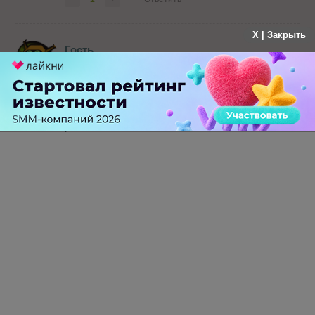
X | Закрыть
Гость
больше года назад
По атрибуции мы хотя бы увидим элементы
каналов, которые помогли при покупке, и не
будем их удалять при выявлении удачной
рентабельности.
-
3
+
Ответить
ПЕРЕЙТИ НА ПОЛНУЮ ВЕРСИЮ