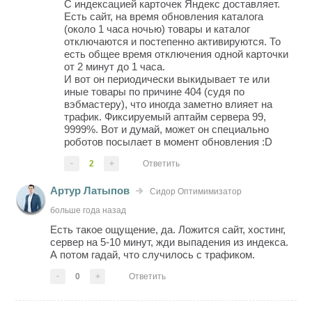
С индексацией карточек Яндекс доставляет.
Есть сайт, на время обновления каталога
(около 1 часа ночью) товары и каталог
отключаются и постепенно активируются. То
есть общее время отключения одной карточки
от 2 минут до 1 часа.
И вот он периодически выкидывает те или
иные товары по причине 404 (судя по
вэбмастеру), что иногда заметно влияет на
трафик. Фиксируемый аптайм сервера 99,
9999%. Вот и думай, может он специально
роботов посылает в момент обновления :D
-
2
+
Ответить
Артур Латыпов
Сидор Оптимимизатор
больше года назад
Есть такое ощущение, да. Ложится сайт, хостинг,
сервер на 5-10 минут, жди выпадения из индекса.
А потом гадай, что случилось с трафиком.
-
0
+
Ответить