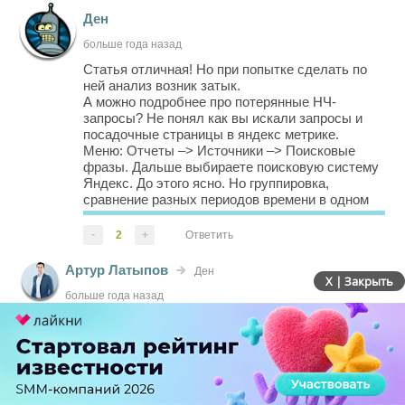
Ден
больше года назад
Статья отличная! Но при попытке сделать по
ней анализ возник затык.
А можно подробнее про потерянные НЧ-
запросы? Не понял как вы искали запросы и
посадочные страницы в яндекс метрике.
Меню: Отчеты –> Источники –> Поисковые
фразы. Дальше выбираете поисковую систему
Яндекс. До этого ясно. Но группировка,
сравнение разных периодов времени в одном
отчете для получения данных и их анализ в
отчете метрики у меня не выходят.
-
2
+
Ответить
Что делать с полученными данными понятно,
но вот в...
Артур Латыпов
Ден
X | Закрыть
больше года назад
Посмотрите внимательно на скриншоты, почти
каждый шаг специально сопровождается
скриншотом. Не забудьте сделать правильную
группировку в отчете, чтобы получить url
(именного этого в статье скриншота нет), на
всякий случай приложу - joxi.ru/BA0n1eYsJ9Bj7m