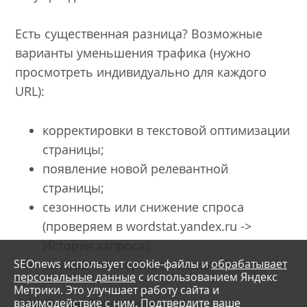
Есть существенная разница? Возможные
варианты уменьшения трафика (нужно
просмотреть индивидуально для каждого
URL):
корректировки в текстовой оптимизации
страницы;
появление новой релевантной
страницы;
сезонность или снижение спроса
(проверяем в wordstat.yandex.ru ->
История запроса);
SEOnews использует cookie-файлы и
обрабатывает
санкции со стороны поисковой системы.
персональные данные
с использованием Яндекс
Метрики. Это улучшает работу сайта и
взаимодействие с ним. Подтвердите ваше
Обработанные данные