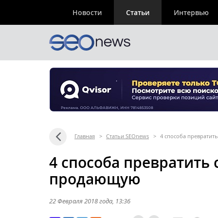
Новости
Статьи
Интервью
Главная
>
Статьи SEOnews
>
4 способа превратит
4 способа превратить 
продающую
22 Февраля 2018 года
, 13:36