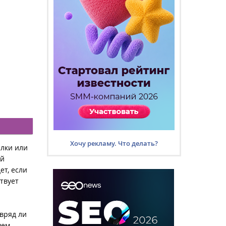
Хочу рекламу. Что делать?
ылки или
ой
ет, если
твует
 вряд ли
шем