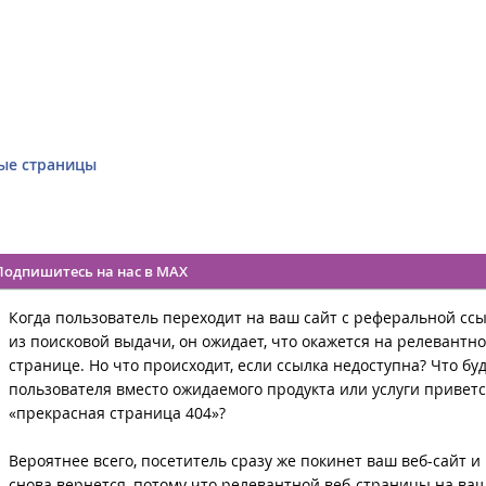
ные страницы
Подпишитесь на нас в MAX
Когда пользователь переходит на ваш сайт с реферальной сс
из поисковой выдачи, он ожидает, что окажется на релевантн
странице. Но что происходит, если ссылка недоступна? Что буд
пользователя вместо ожидаемого продукта или услуги приветс
«прекрасная страница 404»?
Вероятнее всего, посетитель сразу же покинет ваш веб-сайт и
снова вернется, потому что релевантной веб-страницы на ва