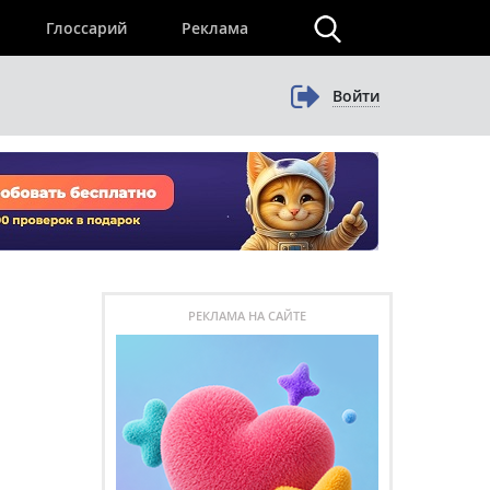
×
Глоссарий
Реклама
Войти
РЕКЛАМА НА САЙТЕ