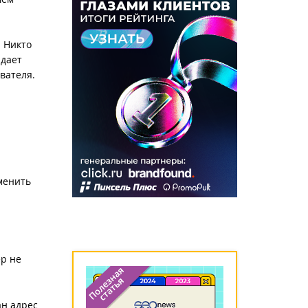
. Никто
идает
вателя.
менить
ер не
ан адрес