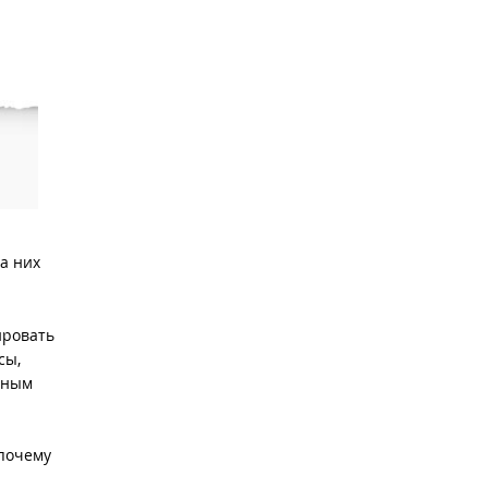
на них
ировать
сы,
рным
 почему