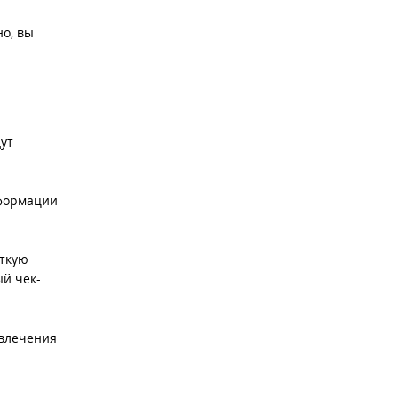
но, вы
ут
нформации
аткую
ый чек-
ивлечения