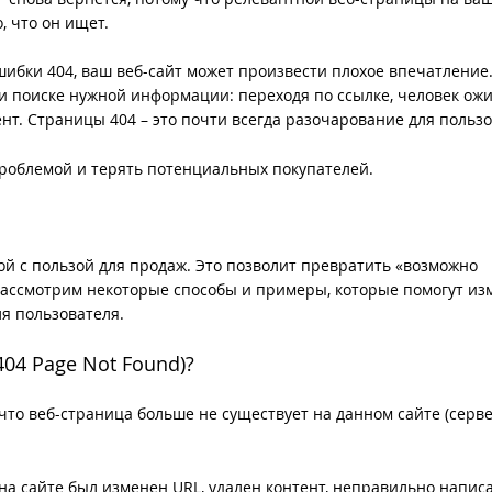
, что он ищет.
шибки 404, ваш веб-сайт может произвести плохое впечатление
и поиске нужной информации: переходя по ссылке, человек ож
ент. Страницы 404 – это почти всегда разочарование для пользо
 проблемой и терять потенциальных покупателей.
ой с пользой для продаж. Это позволит превратить «возможно
рассмотрим некоторые способы и примеры, которые помогут из
я пользователя.
404 Page Not Found)?
 что веб-страница больше не существует на данном сайте (серв
на сайте был изменен URL, удален контент, неправильно напис