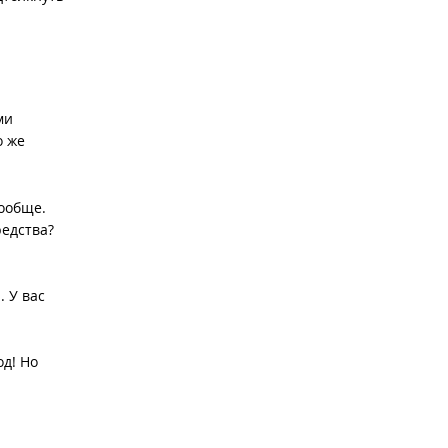
ми
о же
ообще.
редства?
 У вас
од! Но