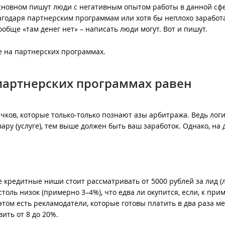
сновном пишут люди с негативным опытом работы в данной сфе
лагодаря партнерским программам или хотя бы неплохо заработа
вообще «там денег нет» – написать люди могут. Вот и пишут.
е на партнерских программах.
партнерских программах равен
ков, которые только-только познают азы арбитража. Ведь логи
ру (услуге), тем выше должен быть ваш заработок. Однако, на 
 кредитные ниши стоит рассматривать от 5000 рублей за лид (л
толь низок (примерно 3–4%), что едва ли окупится, если, к прим
том есть рекламодатели, которые готовы платить в два раза м
вить от 8 до 20%.