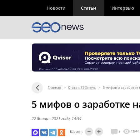
Новости
Статьи
Интервью
Главная
>
Статьи SEOnews
>
5 мифов о заработке
5 мифов о заработке 
22 Января 2021 года
, 14:34
Шрифт:
3
12974