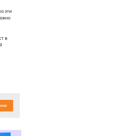
ко эти
можно
ст в
й
ики