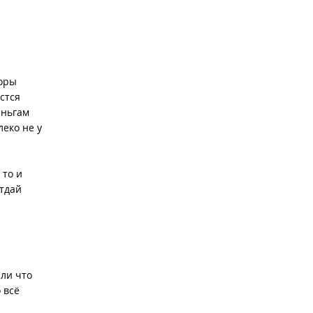
.
торы
стся
еньгам
еко не у
 то и
отдай
или что
 всё