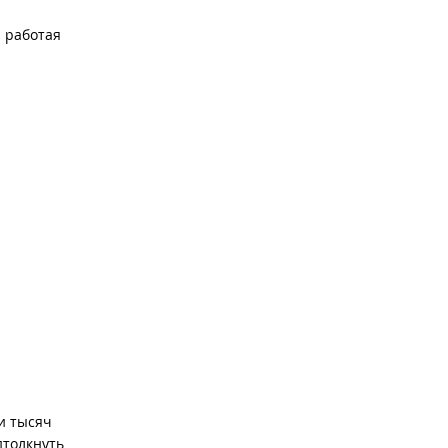
и работая
и тысяч
дтолкнуть