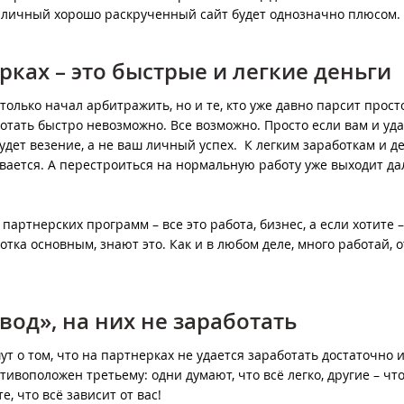
с, личный хорошо раскрученный сайт будет однозначно плюсом
рках – это быстрые и легкие деньги
только начал арбитражить, но и те, кто уже давно парсит прос
ботать быстро невозможно. Все возможно. Просто если вам и уда
будет везение, а не ваш личный успех. К легким заработкам и д
вается. А перестроиться на нормальную работу уже выходит дал
артнерских программ – все это работа, бизнес, а если хотите –
тка основным, знают это. Как и в любом деле, много работай, 
звод», на них не заработать
ут о том, что на партнерках не удается заработать достаточно 
ивоположен третьему: одни думают, что всё легко, другие – что
е, что всё зависит от вас!