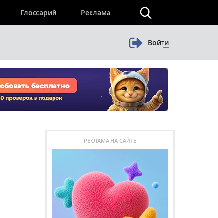
×
Глоссарий
Реклама
Войти
РЕКЛАМА НА САЙТЕ