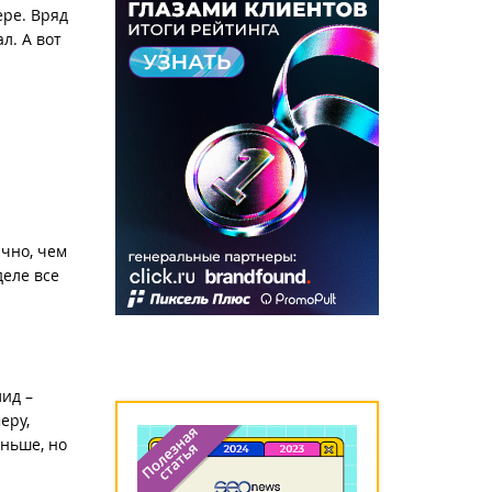
ре. Вряд
л. А вот
чно, чем
деле все
ид –
еру,
еньше, но