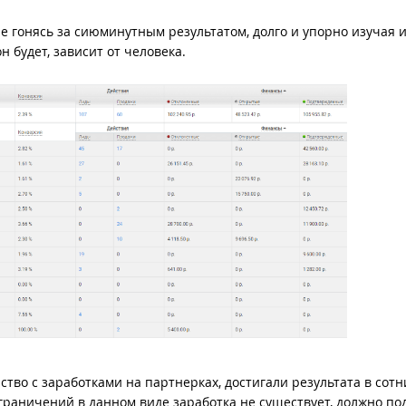
е гонясь за сиюминутным результатом, долго и упорно изучая 
н будет, зависит от человека.
ство с заработками на партнерках, достигали результата в сотн
 ограничений в данном виде заработка не существует, должно по