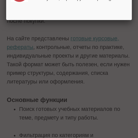
работы, которые можно найти по теме,
дисциплине или типу материала и скачать
после покупки.
На сайте представлены
готовые курсовые,
рефераты
, контрольные, отчеты по практике,
индивидуальные проекты и другие материалы.
Такой формат может быть полезен, если нужен
пример структуры, содержания, списка
литературы или оформления.
Основные функции
Поиск готовых учебных материалов по
теме, предмету и типу работы.
Фильтрация по категориям и