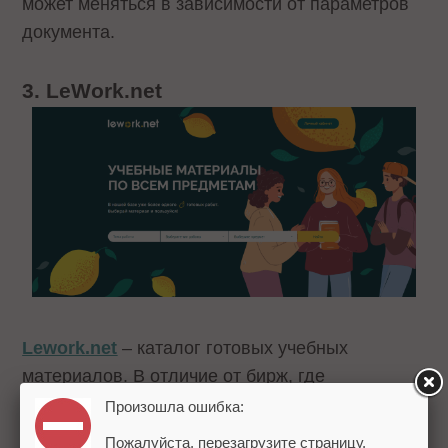
может меняться в зависимости от параметров
документа.
3. LeWork.net
Lework.net
– каталог готовых учебных
материалов. В отличие от бирж, где
пользователь размещает заказ и ждет
Произошла ошибка:
выполнения, Lework предлагает уже готовые
Пожалуйста, перезагрузите страницу.