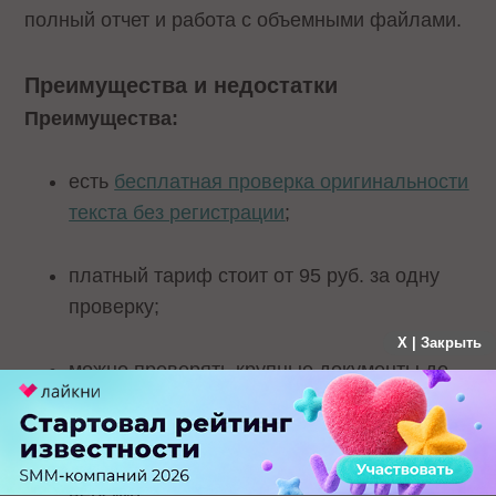
полный отчет и работа с объемными файлами.
Преимущества и недостатки
Преимущества:
есть
бесплатная проверка оригинальности
текста без регистрации
;
платный тариф стоит от 95 руб. за одну
проверку;
X | Закрыть
можно проверять крупные документы до
200 страниц;
доступен полный отчет (в платной
версии);