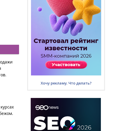
родажи
я
ов.
Хочу рекламу. Что делать?
 курсах
бежом.