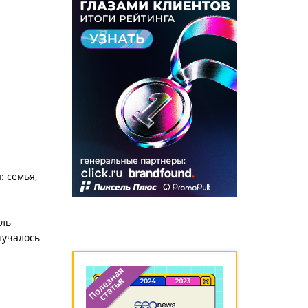
: семья,
ель
олучалось