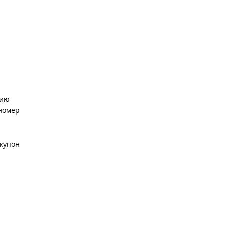
нию
 номер
купон