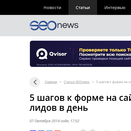
Новости
Статьи
Интервью
Главная
>
Статьи SEOnews
>
5 шагов к форме на с
5 шагов к форме на са
лидов в день
07 Октября 2014 года
, 17:52