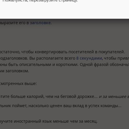
при помощи всего одной простой тактики.
выразите его в
заголовке
.
статочно, чтобы конвертировать посетителей в покупателей.
дзаголовков. Вы располагаете всего
8 секундами
, чтобы прив
лжны быть описательными и короткими. Одной фразой обозначь
ым заголовком.
ссмотренных выше:
тите больше калорий, чем на беговой дорожке...
и за меньшее 
ьник поймет, насколько ценен ваш вклад в успех команды...
ыучите иностранный язык меньше чем за месяц.