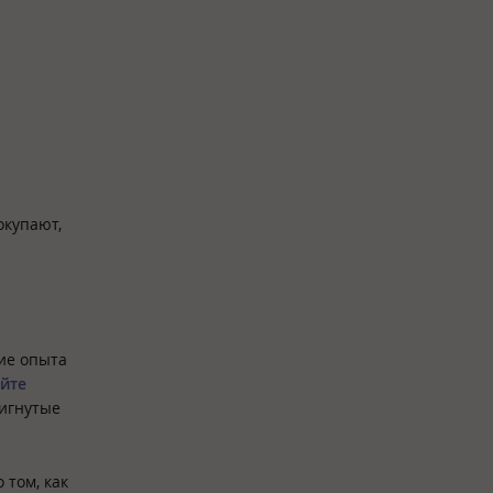
окупают,
ние опыта
йте
тигнутые
 том, как