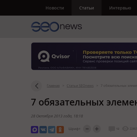
Новости
Статьи
Интервью
Главная
>
Статьи SEOnews
>
7 обязательных элем
7 обязательных элеме
28 Октября 2013 года
, 18:18
Шрифт:
12
2246