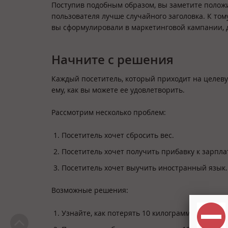
Поступив подобным образом, вы заметите полож
пользователя лучше случайного заголовка. К том
вы сформулировали в маркетинговой кампании,
Начните с решения
Каждый посетитель, который приходит на целевую
ему, как вы можете ее удовлетворить.
Рассмотрим несколько проблем:
Посетитель хочет сбросить вес.
Посетитель хочет получить прибавку к зарпла
Посетитель хочет выучить иностранный язык.
Возможные решения:
Узнайте, как потерять 10 килограммов, заним