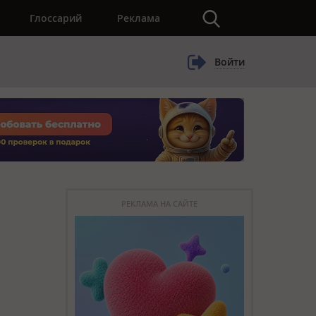
×
Глоссарий
Реклама
Войти
РЕКЛАМА НА САЙТЕ