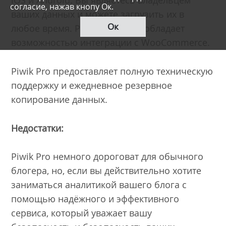
iOS и Android. Вы являетесь владельцем
согласие, нажав кнопу Ок.
ваших данных и можете загрузить их в
Ок
любое время. Piwik Pro также обладает
возможностью интеграции с WooCommerce.
Piwik Pro предоставляет полную техническую
поддержку и ежедневное резервное
копирование данных.
Недостатки:
Piwik Pro немного дороговат для обычного
блогера, но, если вы действительно хотите
заниматься аналитикой вашего блога с
помощью надёжного и эффективного
сервиса, который уважает вашу