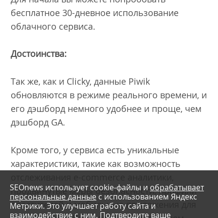
бесплатное 30-дневное использование
облачного сервиса.
Достоинства:
Так же, как и Clicky, данные Piwik
обновляются в режиме реального времени, и
его дэшборд немного удобнее и проще, чем
дэшборд GA.
Кроме того, у сервиса есть уникальные
характеристики, такие как возможность
отслеживания e-commerce аналитики,
SEOnews использует cookie-файлы и
обрабатывает
продвинутые меры безопасности, профили
персональные данные
с использованием Яндекс
посетителей и мобильные приложения для
Метрики. Это улучшает работу сайта и
взаимодействие с ним. Подтвердите ваше