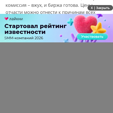
комиссия – вжух, и биржа готова. Цены
X | Закрыть
отчасти можно отнести к причинам всех
несчастий. Какой автор захочет делать
анализ рынка, смотреть видео, читать
форумы и придумывать что-то
оригинальное, когда за статью заплатят
доллар? Тратить полдня за доллар?
Взгляните на этот заказ: