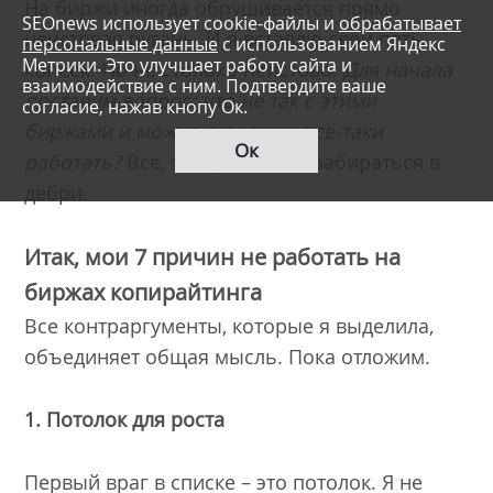
На биржи иногда обрушивается прямо
SEOnews использует cookie-файлы и
обрабатывает
неистовая ругань. И я вставлю свои пять
персональные данные
с использованием Яндекс
Метрики. Это улучшает работу сайта и
копеек. Но не столько неистово.
Для начала
взаимодействие с ним. Подтвердите ваше
поставим вопрос: что не так с этими
согласие, нажав кнопу Ок.
биржами и можно ли на них все-таки
Ок
работать?
Все, теперь можно забираться в
дебри.
Итак, мои 7 причин не работать на
биржах копирайтинга
Все контраргументы, которые я выделила,
объединяет общая мысль. Пока отложим.
1. Потолок для роста
Первый враг в списке – это потолок. Я не