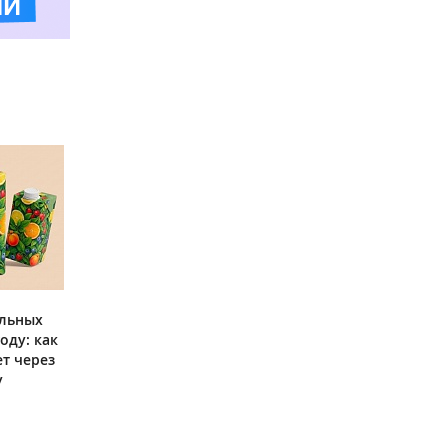
ольных
оду: как
ет через
у