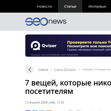
Новости
Статьи
Интервью
Главная
>
Статьи SEOnews
>
7 вещей, которые ник
7 вещей, которые ник
посетителям
15 Апреля 2009 года
, 11:55