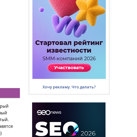
Хочу рекламу. Что делать?
орый
ивый
тый.
авятся
)