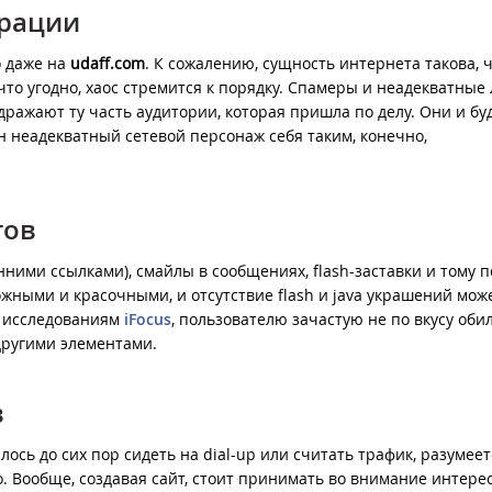
ерации
о даже на
udaff.com
. К сожалению, сущность интернета такова, ч
 что угодно, хаос стремится к порядку. Спамеры и неадекватные
ражают ту часть аудитории, которая пришла по делу. Они и бу
н неадекватный сетевой персонаж себя таким, конечно,
тов
нними ссылками), смайлы в сообщениях, flash-заставки и тому 
жными и красочными, и отсутствие flash и java украшений мож
о исследованиям
iFocus
, пользователю зачастую не по вкусу оби
другими элементами.
в
ось до сих пор сидеть на dial-up или считать трафик, разумеет
 Вообще, создавая сайт, стоит принимать во внимание интере