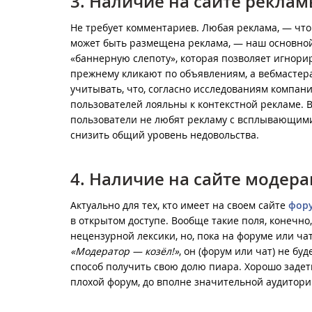
3. Наличие на сайте рекла
Не требует комментариев. Любая реклама, — что 
может быть размещена реклама, — наш основной
«баннерную слепоту», которая позволяет игнорир
прежнему кликают по объявлениям, а вебмастера
учитывать, что, согласно
исследованиям
компан
пользователей лояльны к контекстной рекламе. 
пользователи не любят рекламу с всплывающими
снизить общий уровень недовольства.
4. Наличие на сайте модер
Актуально для тех, кто имеет на своем сайте
фор
в открытом доступе. Вообще такие поля, конечно
нецензурной лексики, но, пока на форуме или чат
«Модератор — козёл!»
, он (форум или чат) не бу
способ получить свою долю пиара. Хорошо задет
плохой форум, до вполне значительной аудитори