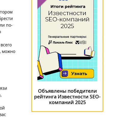
отором
брести
ли по-
о
 всего
, можно
вязи
Объявлены победители
,
рейтинга Известности SEO-
компаний 2025
хой
вас