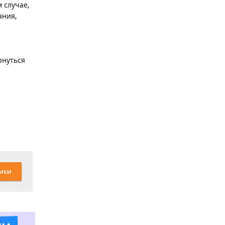
 случае,
ания,
рнуться
ики