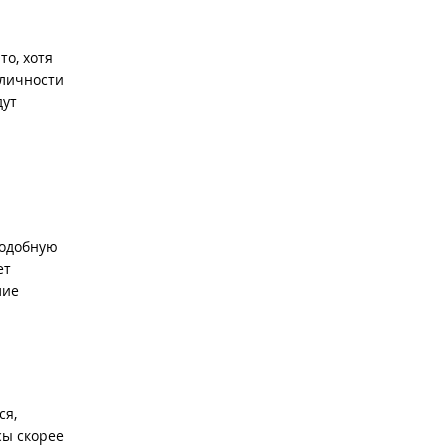
то, хотя
 личности
дут
подобную
ет
лие
ся,
сы скорее