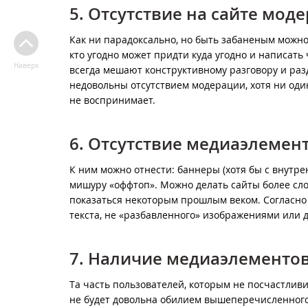
5. Отсутствие на сайте мод
Как ни парадоксально, но быть забаненым можн
кто угодно может придти куда угодно и написать
Наверх
всегда мешают конструктивному разговору и разд
недовольны отсутствием модерации, хотя ни оди
не воспринимает.
6. Отсутствие медиаэлемен
К ним можно отнести: баннеры (хотя бы с внутре
мишуру «оффтоп». Можно делать сайты более сло
показаться некоторым прошлым веком. Согласн
текста, не «разбавленного» изображениями или 
7. Наличие медиаэлементо
Та часть пользователей, которым не посчастливил
не будет довольна обилием вышеперечисленного.