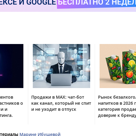
иентов
Продажи в MAX: чат-бот
Рынок безалког
астников о
как канал, который не спит
напитков в 2026 г
ли и
и не уходит в отпуск
категория прода
тинга.
доверие к бренд
материалы
Марине Ибушевой