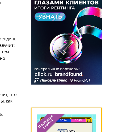
т
рендинг,
звучит:
, тем
нно
чит, что
ы, как
ь.