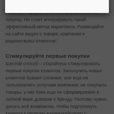
Видеоролики экономят время пользователей,
помогают эффективно мотивировать их на
покупку. Не стоит игнорировать такой
эффективный метод маркетинга. Размещайте
на сайте видео о товаре, компании и
видеоотзывы клиентов!
Стимулируйте первые покупки
Шестой способ – старайтесь стимулировать
первые покупки клиентов. Заполучить новых
клиентов бывает сложнее, они еще не
пользовались услугами компании, не покупали
товары, у них пока еще не сформировано в
полной мере доверие к бренду. Поэтому нужно
делать всё возможное, чтобы подтолкнуть
клиента к первому взаимодействию с