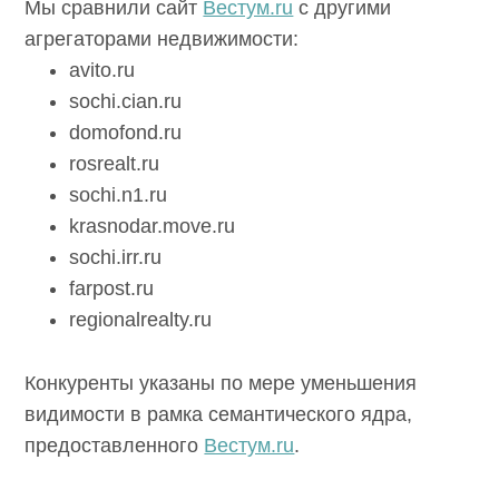
Мы сравнили сайт
Вестум.ru
с другими
агрегаторами недвижимости:
avito.ru
sochi.cian.ru
domofond.ru
rosrealt.ru
sochi.n1.ru
krasnodar.move.ru
sochi.irr.ru
farpost.ru
regionalrealty.ru
Конкуренты указаны по мере уменьшения
видимости в рамка семантического ядра,
предоставленного
Вестум.ru
.