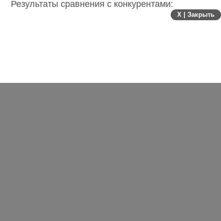
Результаты сравнения с конкурентами:
X | Закрыть
На сайте
Вестум.ru
нет отзывов и информации
о наличии скидок и акций. Шесть из девяти
конкурентов и 55% всех сайтов из ТОП 10