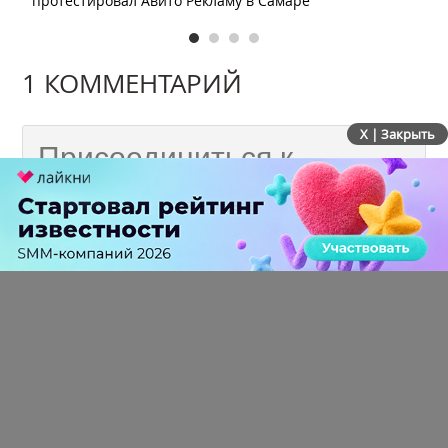
протестировал Авито Рекламу в Самаре
1 КОММЕНТАРИЙ
X | Закрыть
Гость
больше года назад
Лучшие специалисты аутстаффинга в IT
(программисты, разработчики,
тестировщики, аналитики,
дизайнеры и другие) . outstaff.ru/