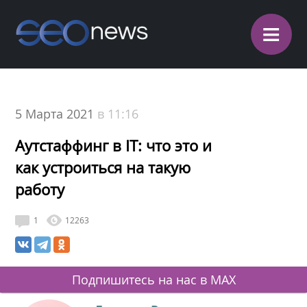
≡
5 Марта 2021
в 11:16
Аутстаффинг в IT: что это и
как устроиться на такую
работу
1
12263
Подпишитесь на нас в MAX