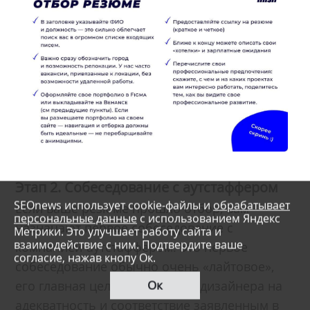
Этап 2. Собеседование с аутстаффером
SEOnews использует cookie-файлы и
обрабатывает
Если ваше резюме прошло отбор, вам
персональные данные
с использованием Яндекс
назначают первое собеседование с
Метрики. Это улучшает работу сайта и
взаимодействие с ним. Подтвердите ваше
компанией-аутстаффером. Это первое
согласие, нажав кнопу Ок.
собеседование обычно очень «лайтовое»,
Ок
его главная цель – проверить дизайнера на
адекватность и соответствие заявленным в