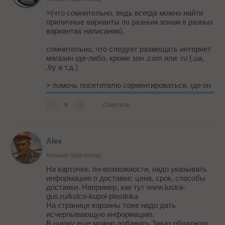
>(что сомнительно, ведь всегда можно найти
приличные варианты по разным зонам в разных
вариантах написания).
сомнительно, что следует размещать интернет
магазин где-либо, кроме зон .com или .ru (.ua,
.by и т.д.)
> помочь посетителю сориентироваться, где он
находиться
тся/ться
-
0
+
Ответить
>Да, даже если человек уже глубоко внутри
сайта (3–4 уровень). Решений масса,
обратитесь к дизайнеру.
Alex
у сайта не должно быть 4-го уровня...
больше года назад
На карточке, по-возможности, надо указывать
информацию о доставке: цена, срок, способы
доставки. Например, как тут www.lustra-
gus.ru/kolco-kupol-plastinka
На странице корзины тоже надо дать
исчерпывающую информацию.
В шапку еще можно добавить Заказ обратного