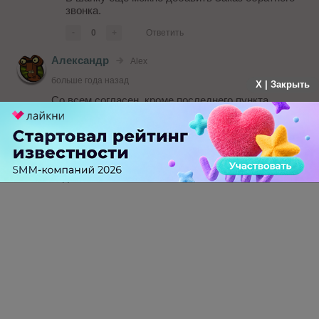
звонка.
-
0
+
Ответить
Александр
Alex
больше года назад
X | Закрыть
Со всем согласен, кроме последнего пункта.
Считаю более выгодным расположением в
фиксированном блоке справа внизу, как тут
istools.ru
Часто видел шапки, которые настолько
перегружены информацией, что ее там еще найти
надо!
-
0
+
Ответить