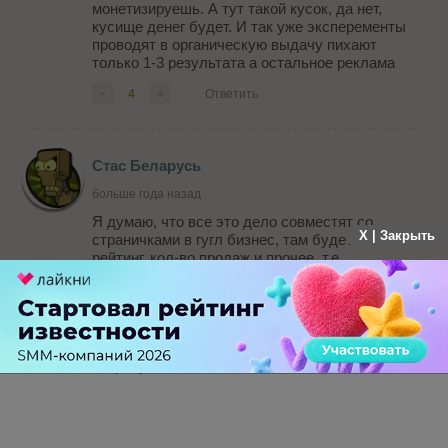
монетизируешь. А тут такой кусок, да нет,
кусище денег будет. И так уже эксперементы
проводят в органическую выдачу пихают
только 1-3 результата а остальное реклама
-
4
+
Ответить
Стас Беларусь
больше года назад
Я думаю, что все это дело совместят со
X | Закрыть
страничками в гугл бизнес, там будет некий
рейтинг, кол-во продаж и прочее, т.е
информация о доставке и компании, там же
можно вести блог о своем продукте и работе
команды, а товары выставлять просто в
покупках и никакие сайты не нужны: просто юрл
в гугл бизнес и там какая-нибудь ссылка на
витрину.
-
7
+
Ответить