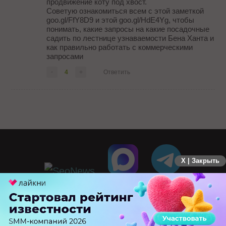
продвижение коту под хвост.
Советую ознакомиться всем с этой заметкой
goo.gl/FfY8D9 и этой goo.gl/HdE4Yg, чтобы
понимать, какие запросы на какие посадочные
садить по лестнице узнаваемости Бена Ханта и
как правильно работать с коммерческими
запросами
-
4
+
Ответить
X | Закрыть
ПЕРЕЙТИ НА ПОЛНУЮ ВЕРСИЮ
© SEOnews.ru Все права защищены. 2026