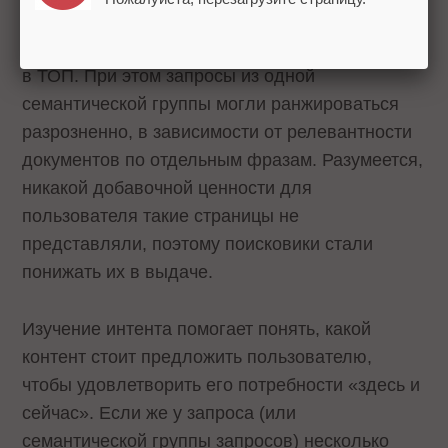
было быстро понять, какой текст более
эффективный, и повысить вероятность выхода
в ТОП. При этом запросы из одной
семантической группы могли ранжироваться
разрозненно, в зависимости от релевантности
документов по отдельным фразам. Разумеется,
никакой добавочной ценности для
пользователя такие страницы не
представляли, поэтому поисковики стали
понижать их в выдаче.
Изучение интента помогает понять, какой
контент стоит предложить пользователю,
чтобы удовлетворить его потребности «здесь и
сейчас». Если же у запроса (или
семантической группы запросов) несколько