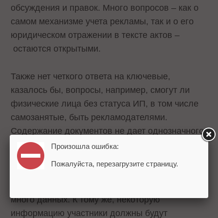
обсуждения и правок. Много вопросов – как о
самом механизме учета рекламы, так и о его
юридическом отражении в тексте актов –
остаются открытыми.
Также нет четкого ответа на ключевые,
казалось бы, вопросы, например, смогут ли
физические лица без статуса ИП, в том числе
самозанятые, быть рекламодателями.
Содержание документов не дает однозначного
ответа.
Произошла ошибка:
Пожалуйста, перезагрузите страницу.
У участников рынка появится серьезная
нагрузка: придется собирать и обрабатывать
много данных. К тому же, некоторую
информацию участники должны будут