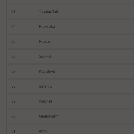
53
ТрафикЛаб
54
Raskrytka
55
Rcso.ru
56
SeoFish
57
Kupislova
58
Serenity
59
Webrise
60
Медиасайт
61
Artrix