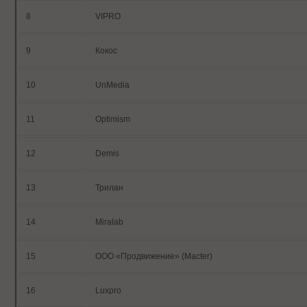
8
VIPRO
9
Кокос
10
UnMedia
11
Optimism
12
Demis
13
Трилан
14
Miralab
15
ООО «Продвижение» (Macter)
16
L
uxpro