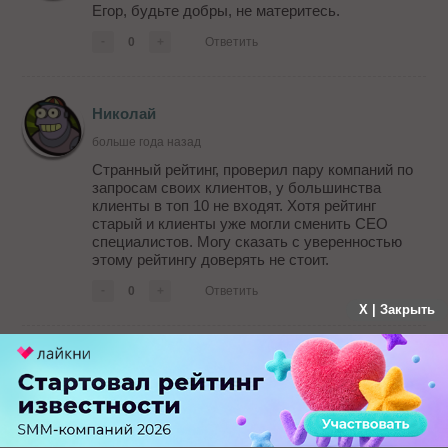
Егор, будьте добры, не материтесь.
-
0
+
Ответить
Николай
больше года назад
Странный рейтинг, проверил пару компаний по
запросам своих клиентов, у большинства
клиенты в топ 10 не входят. Хотя рейтинг
старый и клиенты уже могли сменить СЕО
специалистов. Могу сказать с уверенностью
этому рейтингу доверять не стоит.
-
0
+
Ответить
X | Закрыть
Потенциальный клиент
больше года назад
Бегло глянул ваш рейтинг - диву даюсь
позициям СЕО-компаний. Везде сами же