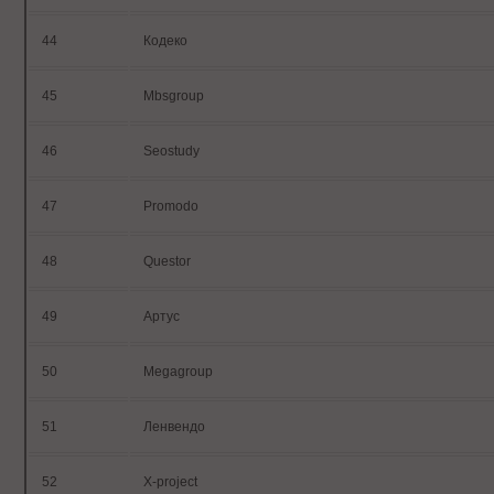
44
Кодеко
45
Mbsgroup
46
Seostudy
47
Promodo
48
Questor
49
Артус
50
Megagroup
51
Ленвендо
52
X-project