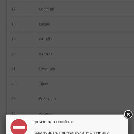
17
Optimism
18
L
uxpro
19
WEB2B
20
VIPSEO
21
SmartSeo
22
Trinet
23
Веботдел
24
Advans
Произошла ошибка:
25
РБК Промо
Пожалуйста, перезагрузите страницу.