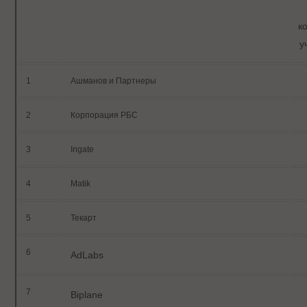
к
у
1
Ашманов и Партнеры
2
Корпорация РБС
3
Ingate
4
Matik
5
Текарт
6
AdLabs
7
Biplane