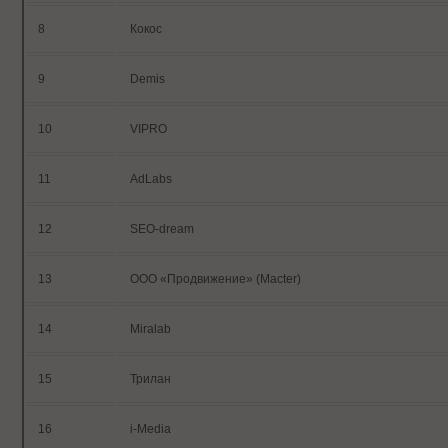
8
Кокос
9
Demis
10
VIPRO
11
AdLabs
12
SEO-dream
13
ООО «Продвижение» (Macter)
14
Miralab
15
Трилан
16
i-Media