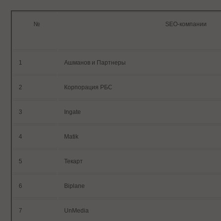
№
SEO-компании
1
Ашманов и Партнеры
2
Корпорация РБС
3
Ingate
4
Matik
5
Текарт
6
Biplane
7
UnMedia