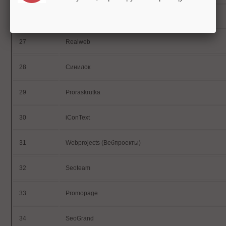
26
Perfectseo
27
Realweb
28
Синилок
29
Proraskrutka
30
iConText
31
Webprojects (Вебпроекты)
32
Seoteam
33
Promopage
34
SeoGrand