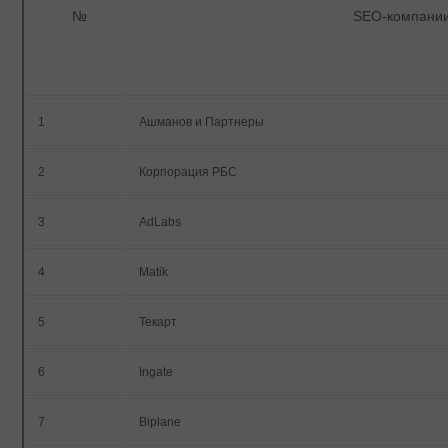
№
SEO-компани
1
Ашманов и Партнеры
2
Корпорация РБС
3
AdLabs
4
Matik
5
Текарт
6
Ingate
7
Biplane