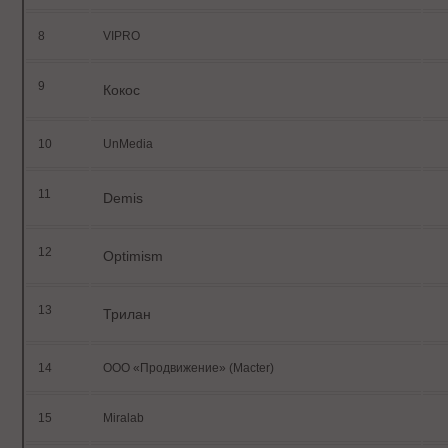
8
VIPRO
9
Кокос
10
UnMedia
11
Demis
12
Optimism
13
Трилан
14
ООО «Продвижение» (Macter)
15
Miralab