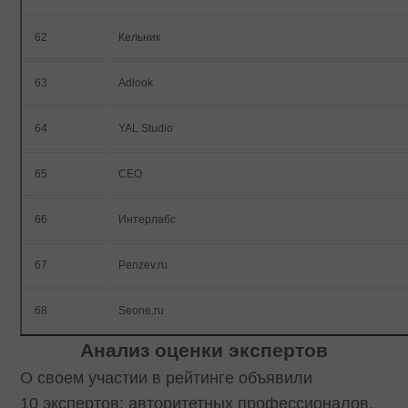
62
Кельник
63
Adlook
64
YAL Studio
65
СЕО
66
Интерлабс
67
Penzev.ru
68
Seone.ru
Анализ оценки экспертов
О своем участии в рейтинге объявили
10 экспертов: авторитетных профессионалов,