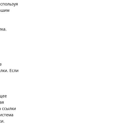
используя
вашим
лка.
е
лки. Если
ющее
ая
а ссылки
система
ки.