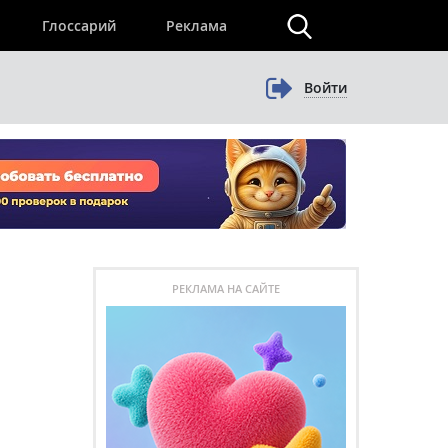
×
Глоссарий
Реклама
Войти
РЕКЛАМА НА САЙТЕ