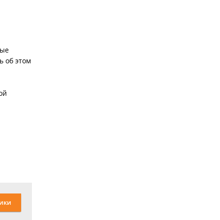
вые
ь об этом
ой
ики