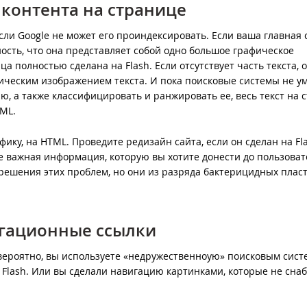
 контента на странице
сли Google не может его проиндексировать. Если ваша главная
ность, что она представляет собой одно большое графическое
а полностью сделана на Flash. Если отсутствует часть текста, о
фическим изображением текста. И пока поисковые системы не у
, а также классифицировать и ранжировать ее, весь текст на 
ML.
ику, на HTML. Проведите редизайн сайта, если он сделан на Fla
не важная информация, которую вы хотите донести до пользоват
решения этих проблем, но они из разряда бактерицидных пласт
игационные ссылки
вероятно, вы используете «недружественноую» поисковым сист
 Flash. Или вы сделали навигацию картинками, которые не сна