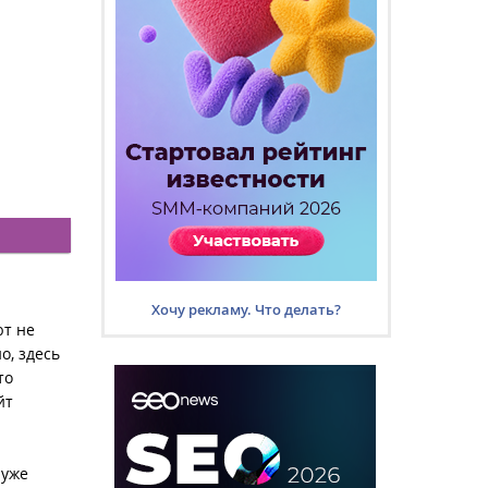
Хочу рекламу. Что делать?
ют не
о, здесь
то
йт
 уже