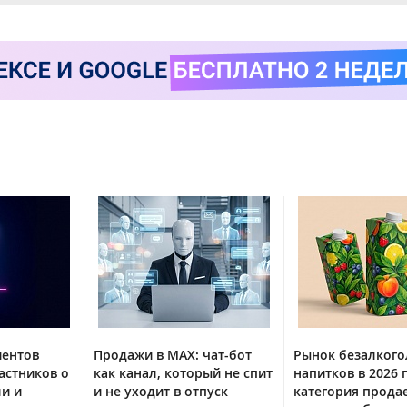
иентов
Продажи в MAX: чат-бот
Рынок безалког
астников о
как канал, который не спит
напитков в 2026 г
ли и
и не уходит в отпуск
категория прода