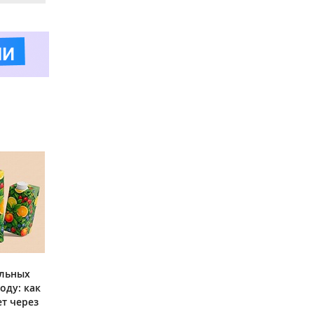
ольных
оду: как
ет через