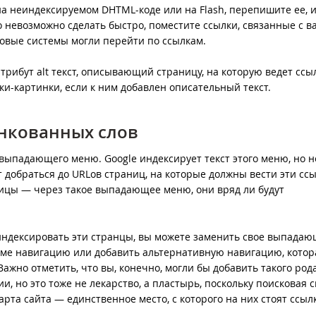
на неиндексируемом DHTML-коде или на Flash, перепишите ее, 
о невозможно сделать быстро, поместите ссылки, связанные с 
ковые системы могли перейти по ссылкам.
атрибут alt текст, описывающий страницу, на которую ведет ссы
-картинки, если к ним добавлен описательный текст.
инкованных слов
 выпадающего меню. Google индексирует текст этого меню, но н
т добраться до URLов страниц, на которые должны вести эти ссы
ницы — через такое выпадающее меню, они вряд ли будут
индексировать эти странцы, вы можете заменить свое выпада
еме навигацию или добавить альтернативную навигацию, котор
жно отметить, что вы, конечно, могли бы добавить такого род
ии, но это тоже не лекарство, а пластырь, поскольку поисковая 
арта сайта — единственное место, с которого на них стоят ссыл