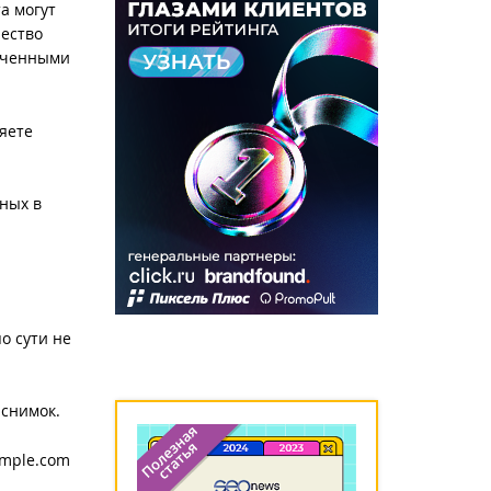
а могут
чество
лученными
яете
ных в
о сути не
 снимок.
ample.com