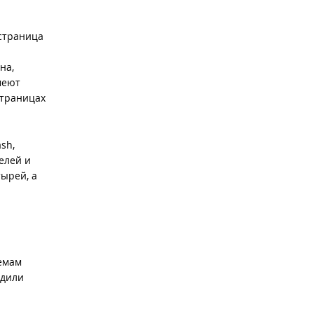
 страница
на,
меют
страницах
sh,
елей и
ырей, а
емам
бдили