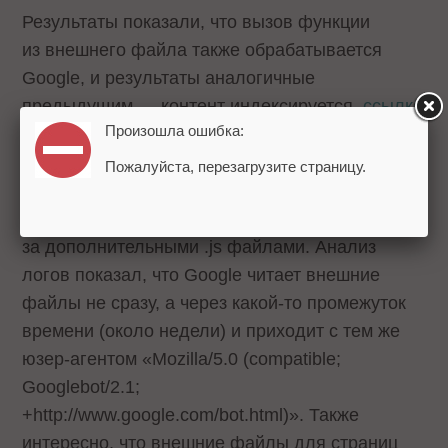
Результаты показали, что вызов функции
из внешнего файла также обрабатывается
Google, и результаты аналогичные
предыдущим — контент индексируется,
ссылка
Произошла ошибка:
работает
.
Пожалуйста, перезагрузите страницу.
Интересно было посмотреть серверные логи,
когда именно поисковый робот заходил
за дополнительными .js файлами. Анализ
логов показал, что Google читает внешние
файлы не сразу, а через какой-то промежуток
времени (около недели) и приходит с тем же
юзер-агентом «Mozilla/5.0 (compatible;
Googlebot/2.1;
+http://www.google.com/bot.html)». Также
интересно, что внешние файлы для страниц