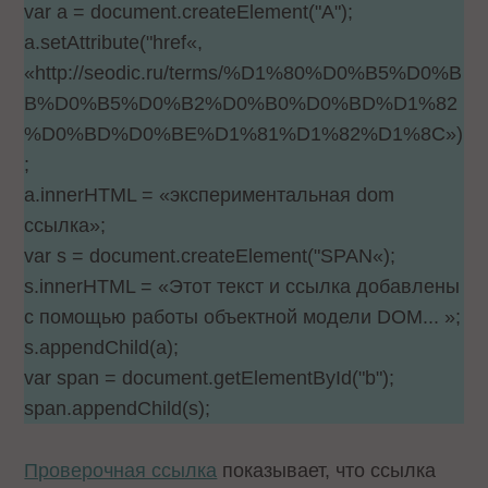
var a = document.createElement("A");
a.setAttribute("href«,
«http://seodic.ru/terms/%D1%80%D0%B5%D0%B
B%D0%B5%D0%B2%D0%B0%D0%BD%D1%82
%D0%BD%D0%BE%D1%81%D1%82%D1%8C»)
;
a.innerHTML = «экспериментальная dom
ссылка»;
var s = document.createElement("SPAN«);
s.innerHTML = «Этот текст и ссылка добавлены
с помощью работы объектной модели DOM... »;
s.appendChild(a);
var span = document.getElementById("b");
span.appendChild(s);
Проверочная ссылка
показывает, что ссылка