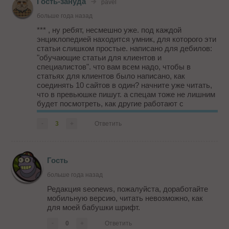
Гость-зануда
pavel
больше года назад
*** , ну ребят, несмешно уже. под каждой
энциклопедией находится умник, для которого эти
статьи слишком простые. написано для дебилов:
"обучающие статьи для клиентов и
специалистов". что вам всем надо, чтобы в
статьях для клиентов было написано, как
соединять 10 сайтов в один? начните уже читать,
что в превьюшке пишут. а спецам тоже не лишним
будет посмотреть, как другие работают с
базовыми вещами. в крайнем случае всегда
можете подо**рать коллегам в комментах типа "ты
-
3
+
Ответить
не очень...
Гость
больше года назад
Редакция seonews, пожалуйста, доработайте
мобильную версию, читать невозможно, как
для моей бабушки шрифт.
-
0
+
Ответить