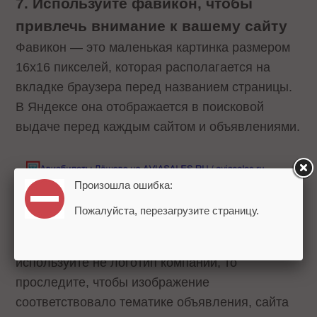
7. Используйте фавикон, чтобы
привлечь внимание к вашему сайту
Фавикон — это маленькая картинка размером
16х16 пикселей, которая располагается на
вкладке браузера перед названием страницы.
В Яндексе она отображается в поисковой
выдаче перед каждым сайтом и объявлениями.
Произошла ошибка:
Пожалуйста, перезагрузите страницу.
Иконка привлекает внимание. И если вы
используйте не логотип компании, то
проследите, чтобы изображение
соответствовало тематике объявления, сайта