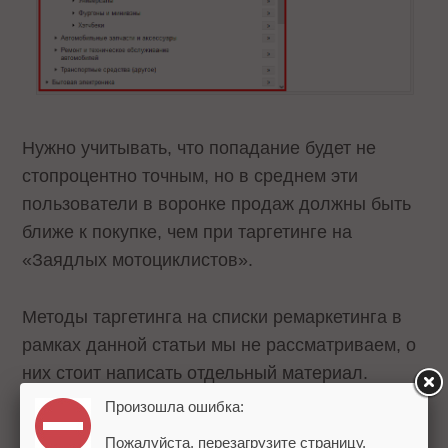
Нужно учитывать, что попадание будет не
стопроцентно точным, но в среднем эти
пользователи в воронке продаж должны быть
ближе к покупке, чем при таргетинге на
«Заядлых мотоциклистов».
Методы таргетинга на списки ремаркетинга в
рамках данной статьи мы не рассматриваем, о
них стоит написать отдельный материал.
Произошла ошибка:
Другие методы таргетинга
Пожалуйста, перезагрузите страницу.