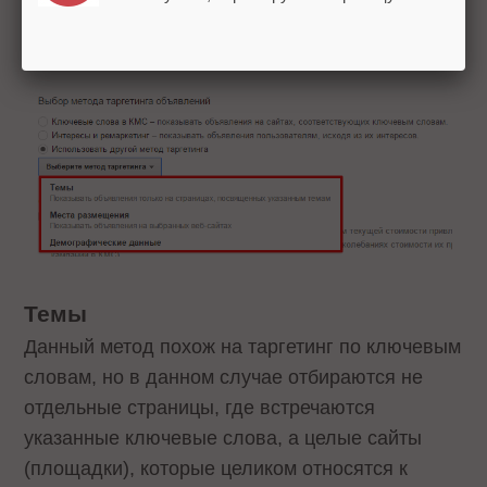
AdWords позволяет настроить еще несколько
типов таргетинга:
Темы
Данный метод похож на таргетинг по ключевым
словам, но в данном случае отбираются не
отдельные страницы, где встречаются
указанные ключевые слова, а целые сайты
(площадки), которые целиком относятся к