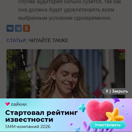
случае аудитория сильно сузится, так как
она должна будет удовлетворять всем
выбранным условиям одновременно.
СТАТЬИ:
ЧИТАЙТЕ ТАКЖЕ
X | Закрыть
Каким брендам действительно нужны mobile push-
коммуникации, а для кого это – лишняя трата ресурсов