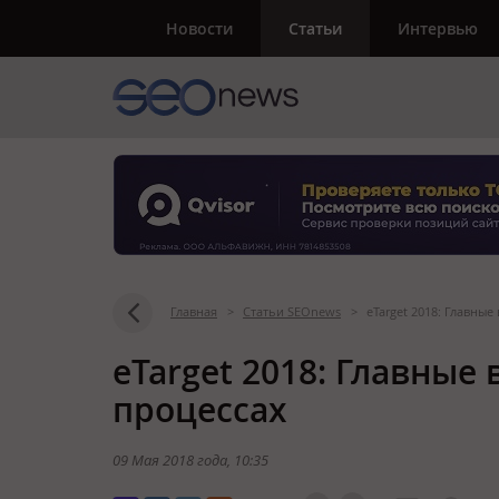
Новости
Статьи
Интервью
Главная
>
Статьи SEOnews
>
eTarget 2018: Главные
eTarget 2018: Главные 
процессах
09 Мая 2018 года
, 10:35