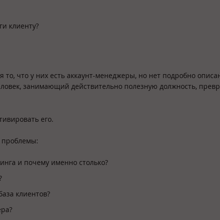
ги клиенту?
я то, что у них есть аккаунт-менеджеры, но нет подробно опис
человек, занимающий действительно полезную должность, прев
тивировать его.
 проблемы:
тинга и почему именно столько?
?
база клиентов?
ера?