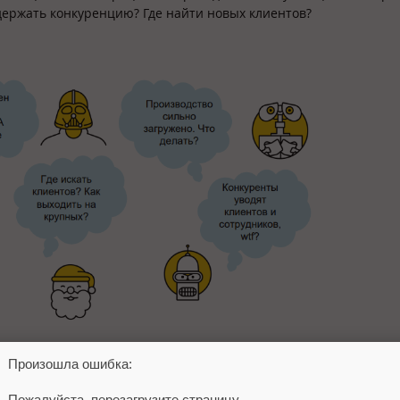
держать конкуренцию? Где найти новых клиентов?
Произошла ошибка:
с-процессов. На этом этапе руководители приходят к пониманию
сы. Если да, то где они описаны? А помогают ли они зарабатыв
Пожалуйста, перезагрузите страницу.