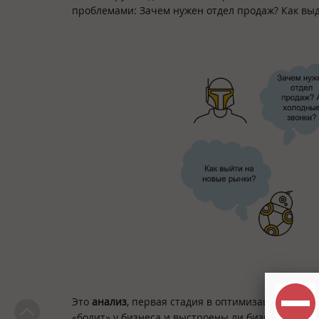
проблемами: Зачем нужен отдел продаж? Как вы
Это
анализ
, первая стадия в оптимизации бизне
«болит» у бизнеса и выстроены ли бизнес-процес