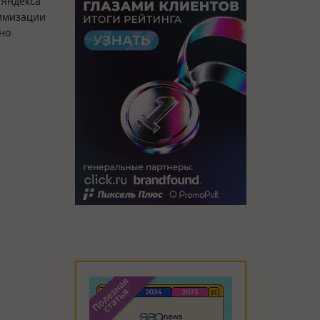
 Яндекса
тимизации
но