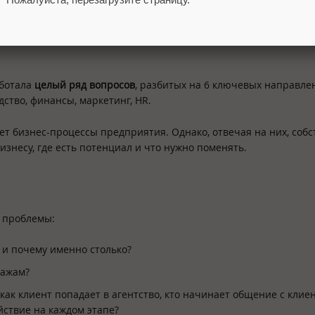
аботала
целый ряд вопросов
, разбитых на 6 ключевых направле
дство, финансы, маркетинг, HR.
ет бизнес-процессы предприятия. Однако, отвечая на них, соб
изнесу, где есть потенциал и что нужно поменять.
 проблемы:
 и почему именно столько?
дажам?
как клиент попадает в агентство, кто начинает общение с клиен
йствие на каждом этапе?