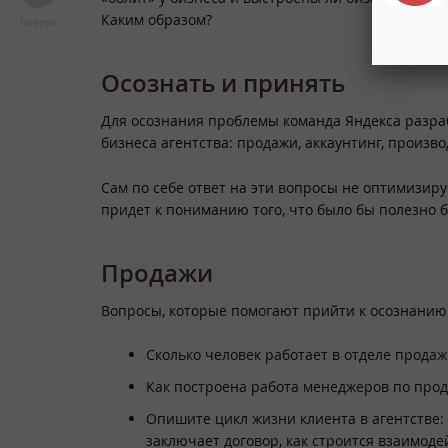
Каким образом?
Наверх
Осознать и принять
Для осознания проблемы команда Яндекса разр
бизнеса агентства: продажи, аккаунтинг, произво
Сам по себе ответ на эти вопросы не оптимизиру
придет к пониманию того, что было бы полезно б
Продажи
Вопросы, которые помогают прийти к осознанию
Сколько человек работает в отделе продаж
Как построена работа менеджеров по про
Опишите цикл жизни клиента в агентстве: 
заключает договор, как строится взаимоде