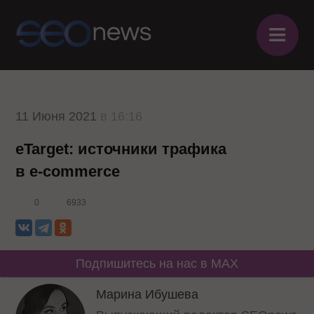
≡
11 Июня 2021
в 16:16
eTarget: источники трафика
в e-commerce
0
6933
Подпишитесь на нас в MAX
Марина Ибушева