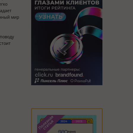
егко
ладает
онный мир
 поводу
стоит