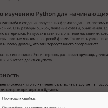
по изучению Python для начинающи
о масштаба и создания популярных форматов данных, поэтому в
 с ним. Есть разборы ошибок, полезные советы, объяснения. Ес
ого материалов. На курсах в сети есть опытные наставники, кот
еры простым языком и в игровой форме. Также есть уроки на Y
 и многому другому, что заинтересует юного программиста.
разных источников. Это интересно, расширяет кругозор, улучша
ещи и быстрее добиться успеха.
ярность
вня сложности, кто-то начинает с малых лет, а другие – в подро
ыки, которые пригодятся в будущем.
Произошла ошибка:
ы именно на «Питон», например, YouTube, Sims 4, Django, Goog
их интерфейсах, веб-разработке, образовательных программах,
Пожалуйста, перезагрузите страницу.