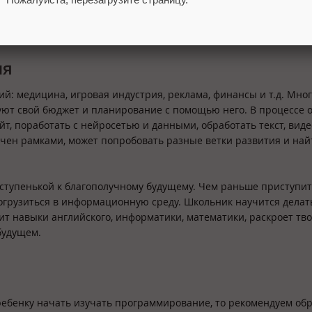
ьзуют его в своих проектах, поэтому он будет еще долгое врем
 зарплату от 200-300 тысяч рублей и всегда есть куда расти.
ия
й: медицина, игровая индустрия, реклама, финансы и т.д. Мно
ют свой бюджет и планирование с помощью него. В процессе 
йт, поработать с нейросетью и данными, обработать текст, виде
ичен рамками, может попробовать разные ветки развития и най
ступенькой к благополучному будущему. Чем раньше приступит
погрузиться в информационную среду. Школьник научится делат
шит навыки английского, информатики, математики, раскроет тв
 будущем.
 ребенку начать изучать программирование, то рекомендуем об