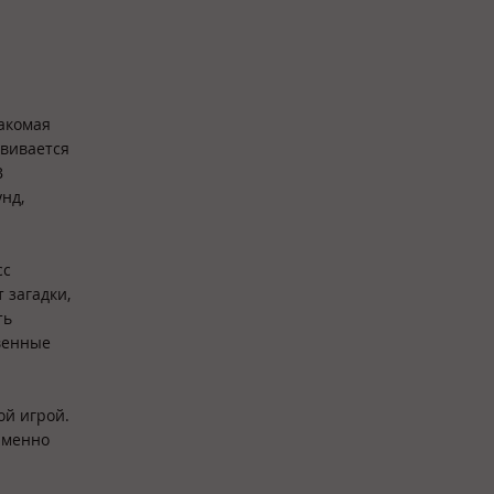
накомая
звивается
В
нд,
сс
 загадки,
ть
твенные
ой игрой.
именно