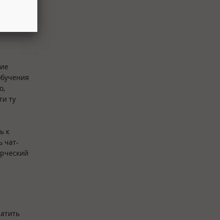
я
гие
обучения
о,
ти ту
ь к
ь чат-
орческий
ратить