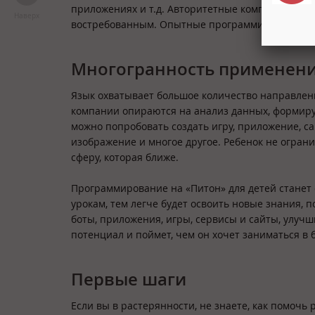
приложениях и т.д. Авторитетные компании испол
Наверх
востребованным. Опытные программисты получают
Многогранность применен
Язык охватывает большое количество направлени
компании опираются на анализ данных, формиру
можно попробовать создать игру, приложение, са
изображение и многое другое. Ребенок не огран
сферу, которая ближе.
Программирование на «Питон» для детей станет 
урокам, тем легче будет освоить новые знания, 
боты, приложения, игры, сервисы и сайты, улуч
потенциал и поймет, чем он хочет заниматься в
Первые шаги
Если вы в растерянности, не знаете, как помочь