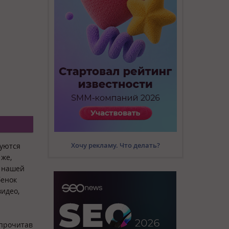
Хочу рекламу. Что делать?
зуются
же,
 нашей
бенок
видео,
 прочитав