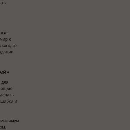
сть
шные
мир с
кого, то
ендации
тей»
 для
омощью
здавать
ошибки и
ь минимум
ом.