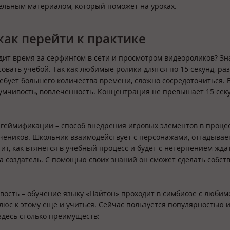
ельным материалом, который поможет на уроках.
как перейти к практике
одит время за серфингом в сети и просмотром видеороликов? З
совать учебой. Так как любимые ролики длятся по 15 секунд, ра
ебует большего количества времени, сложно сосредоточиться. 
думчивость, вовлеченность. Концентрация не превышает 15 секу
.
геймификации – способ внедрения игровых элементов в проце
еников. Школьник взаимодействует с персонажами, отгадывает
ит, как втянется в учебный процесс и будет с нетерпением жда
 а создатель. С помощью своих знаний он сможет сделать собс
вость – обучение языку «Пайтон» проходит в симбиозе с любим
люс к этому еще и учиться. Сейчас пользуется популярностью 
 здесь столько преимуществ: