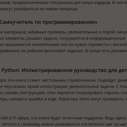
алов, предназначенных специально для юных кодеров. В них е
помогут разобраться на новом поприще.
й. Самоучитель по программированию»
ие материала, забавные примеры, увлекательные и порой сме
ные элементы, решают задачи, погружаются в информационный 
ва оказываются непонятными или их нужно перевести с английс
 правильно ли ребенок выполняет задание. В конце есть реком
 Python: Иллюстрированное руководство для де
ра, эта книга станет настольным справочником. Подойдет даже
е персонажи, яркие иллюстрации, увлекательные задачи. С п
х, схемах, инструкциях. Они научатся генерировать пароли, со
ры, находить ошибки в коде. Взрослые легко могут проверить 
себя в IT-сфере, эта книга будет отличным подарком. Ведь здес
 легкого к сложному, можно развиваться постепенно шаг за шаг