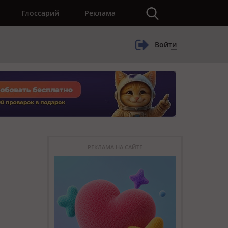
×
Глоссарий
Реклама
Войти
РЕКЛАМА НА САЙТЕ