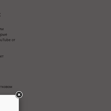
х
ли
орые
ouTube от
ет
стковом
le, много