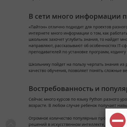
В сети много информации 
«Пайтон» отлично подходит для проектов разног
интернете много информации о том, как работать
школьник захочет углубить знания, то найдет мн
направляют, рассказывают об особенностях IT-сф
преподавателей по установке программ, кодингу
Школьнику пойдет на пользу черпать знания из 
качество обучения, позволяет понять сложные в
Востребованность и попул
Сейчас много курсов по языку Python разного уро
возрасте. В любом случае ребенок получает нав
Огромное количество популярных проектов сделан
решений в искусственном интеллекте, графическ