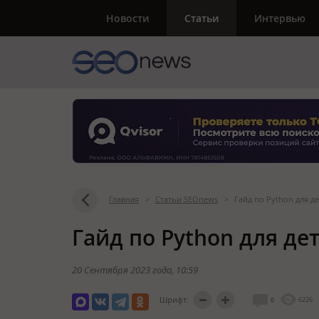
Новости
Статьи
Интервью
Главная
>
Статьи SEOnews
>
Гайд по Python для де
Гайд по Python для дет
20 Сентября 2023 года
, 10:59
Шрифт:
0
6226