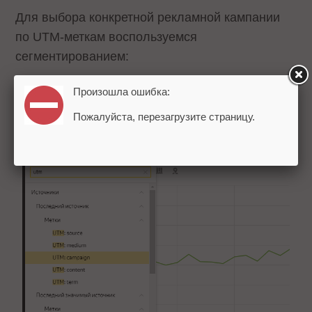
Для выбора конкретной рекламной кампании
по UTM-меткам воспользуемся
сегментированием:
Произошла ошибка:
Пожалуйста, перезагрузите страницу.