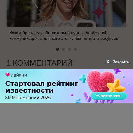
Каким брендам действительно нужны mobile push-
коммуникации, а для кого это – лишняя трата ресурсов
1 КОММЕНТАРИЙ
X | Закрыть
Гость
больше года назад
Спасибо, что восполнили пробелы.
-
1
+
Ответить