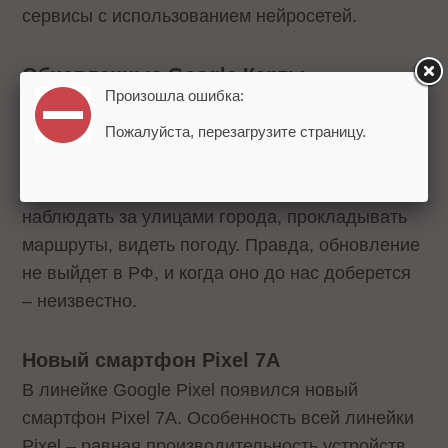
сервисы с использованием нейросетей.
Обновленные Google Карты
Произошла ошибка:
Google Карты обновятся к концу текущего года,
Пожалуйста, перезагрузите страницу.
и главной их фишкой станет иммерсивная
технология, воплощенная с помощью ИИ.
Пользователи смогут в виртуальном режиме
наблюдать за улицами города, прокладывать
маршруты, видеть погоду. Правда, обновление
не выйдет в РФ, и когда оно до нас доберется
– неизвестно.
Новый смартфон Pixel 7A
В линейке Google Pixel появился новый
смартфон Pixel 7A. Особенность всей линейки
Pixel – равная производительность устройств.