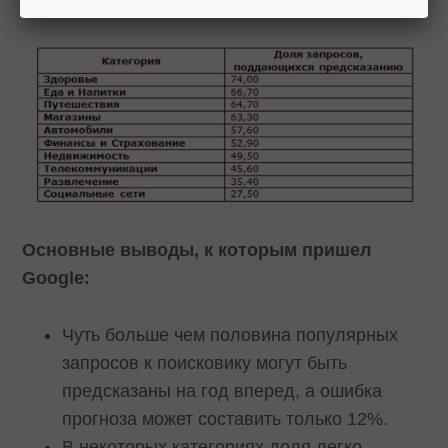
минимальна.
Основные выводы, к которым пришел
Google
:
Чуть больше чем половина популярных
запросов к поисковику могут быть
предсказаны на год вперед, а ошибка
прогноза может составить только 12%.
В некоторых категориях доля легко