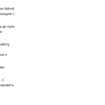
ли XMind
низацию с
ь до трех
 и
работу
ия о
ыми
. С
тировать