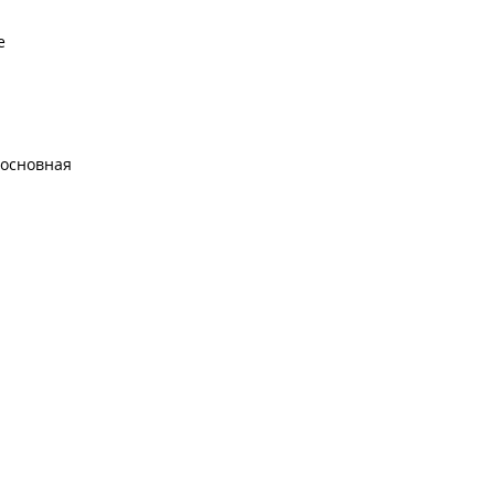
е
 основная