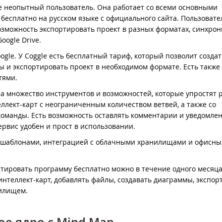
же неопытный пользователь. Она работает со всеми основными
бесплатно на русском языке с официального сайта. Пользовате
озможность экспортировать проект в разных форматах, синхро
oogle Drive.
gle. У Coggle есть бесплатный тариф, который позволит создат
ы и экспортировать проект в необходимом формате. Есть также
тями.
са множество инструментов и возможностей, которые упростят 
еллект-карт с неограниченным количеством ветвей, а также со
команды. Есть возможность оставлять комментарии и уведомлен
сервис удобен и прост в использовании.
и шаблонами, интеграцией с облачными хранилищами и офисн
стировать программу бесплатно можно в течение одного месяца
нтеллект-карт, добавлять файлы, создавать диаграммы, экспор
нилищем.