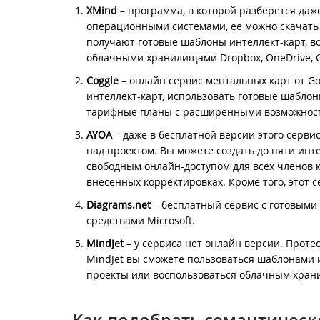
XMind
– программа, в которой разберется да
операционными системами, ее можно скачать 
получают готовые шаблоны интеллект-карт, в
облачными хранилищами Dropbox, OneDrive, G
Coggle
– онлайн сервис ментальных карт от Goo
интеллект-карт, использовать готовые шаблон
тарифные планы с расширенными возможнос
AYOA
– даже в бесплатной версии этого серви
над проектом. Вы можете создать до пяти инт
свободным онлайн-доступом для всех членов 
внесенных корректировках. Кроме того, этот 
Diagrams.net
– бесплатный сервис с готовым
средствами Microsoft.
MindJet
– у сервиса нет онлайн версии. Проте
MindJet вы сможете пользоваться шаблонами и
проекты или воспользоваться облачным хра