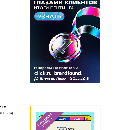
ать
ть ход