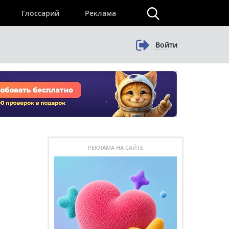
×
Глоссарий
Реклама
Войти
РЕКЛАМА НА САЙТЕ