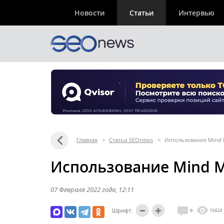
Новости
Статьи
Интервью
Главная
>
Статьи SEOnews
>
Использование Mind 
Использование Mind M
07 Февраля 2022 года
, 12:11
Шрифт:
0
10424