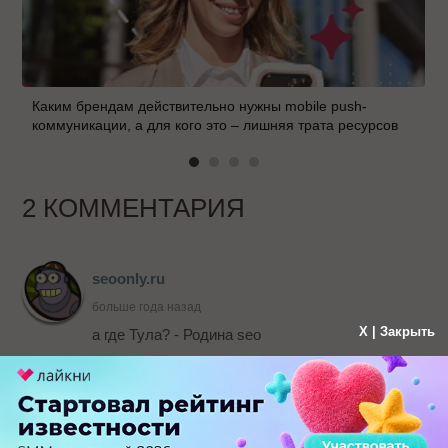
Каким брендам действительно нужны mobile push-
коммуникации, а для кого это – лишняя трата ресурсов
2 КОММЕНТАРИЯ
seoonly.ru
больше года назад
X | Закрыть
а где Тула? - Родина seo
-
1
+
Ответить
Гость
seoonly.ru
больше года назад