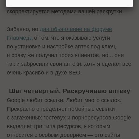
аптеки» в региональной выдаче Google потом
скорректируется методами вашей раскрутки.
Забавно, но
дав объявление на форуме
Главмеда
о том, что я оказываю услуги
по установке и настройке аптек под ключ,
я сразу же получил троих клиентов, но... они
так и забросили свои аптеки, хотя я сделал всё
очень красиво и в духе SEO.
Шаг четвертый. Раскручиваю аптеку
Google любит ссылки. Любит много ссылок.
Прекрасно определяет помойные ссылки
с загаженных гостевух и порноресурсов.Google
выделяет три типа ресурсов, к которым
относится с особым доверием — это сайты