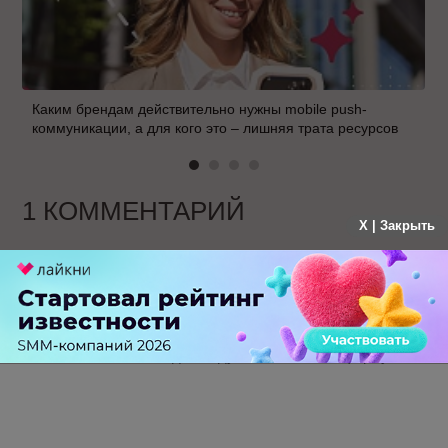
Каким брендам действительно нужны mobile push-
коммуникации, а для кого это – лишняя трата ресурсов
1 КОММЕНТАРИЙ
X | Закрыть
Василий
больше года назад
Пост классный! Спасибо.
Как сейчас дела идут? Ушел-таки в фарму?
-
0
+
Ответить