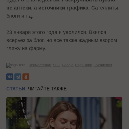
не аптеки, а источники трафика
. Сателлиты,
блоги и т.д.
23 января этого года я уволился. Взялся
всерьез за блог, но всё также жадным взором
гляжу на фарму.
Теги:
Вебмастерам
SEO
Google
PageRank
LiveInternet
СТАТЬИ:
ЧИТАЙТЕ ТАКЖЕ