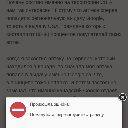
Почему хостинг именно на территории США
нам так интересен? Потому что аптека сперва
попадет в региональную выдачу Google,
то есть в выдачу USA, граждане которых
составляют 80-90 процентов покупателей таких
аптек.
Когда я захостил аптеку на сервере, который
находился в Канаде, то сначала моя аптека
попала в выдачу именно Google.ca, что,
в принципе тоже неплохо. И потом постоянно
замечал, что именно канадский Google отдает
мне предпочтение. В данный момент аптеки
Произошла ошибка:
можно хостить, в принципе, везде кроме США.
Вы можете выбрать хостинг в UK, или даже
Пожалуйста, перезагрузите страницу.
просто в России. Первоначальное «всплытие