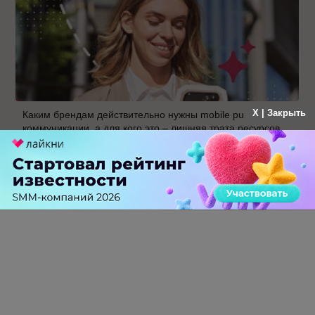
X | Закрыть
Каким брендам действительно нужны mobile push-
коммуникации, а для кого это – лишняя трата ресурсов
2 КОММЕНТАРИЯ
Алексей Кравцов
больше года назад
Делаете нужное дело. Успехов вам, ребята! Мы
внимательно следим :)
Демфире Шакуровой и Сергею Стружкову, с
которыми чаще всего пересекаюсь,