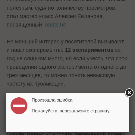
полезным, судя по количеству просмотров,
стал мастер-класс Алексея Евланова,
посвященный
robots.txt
Не меньший интерес у посетителей вызывают
и наши эксперементы.
12 экспериментов
за
год не слишком много, но если учесть, что срок
проведения одного эксперимента от одного до
трех месяцев, то можно понять невысокую
частоту их публикации.
Произошла ошибка:
Каждую неделю мы публикуем три статьи, либо
переводных, либо авторских. Из
Пожалуйста, перезагрузите страницу.
опубликованных материалов не без гордости
хочется отметить работу над двумя патентами
Google: патент «Сниппеты переменной длины