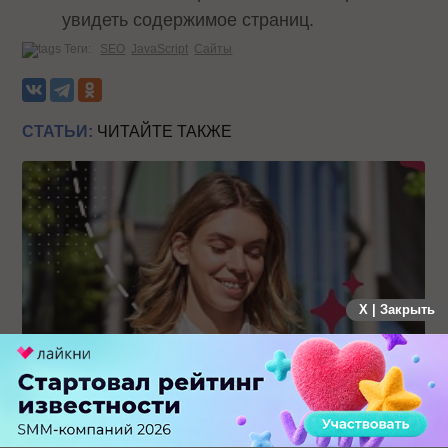
увидеть содержимое страниц.
Теги:
SEO
JavaScript
Сайты
СТАТЬИ:
ЧИТАЙТЕ ТАКЖЕ
X | Закрыть
Каким брендам действительно нужны mobile push-
коммуникации, а для кого это – лишняя трата ресурсов