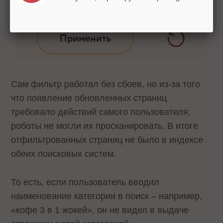
Сам фильтр работал без сбоев, но из-за того
что появление обновленных страниц
требовало действий самого пользователя,
роботы не могли их просканировать. В итоге
отфильтрованных страниц не было в индексе
обеих поисковых систем.
То есть, если пользователь вводил
наименование категории в поиск – например,
«кофе 3 в 1 жокей», он не видел в выдаче