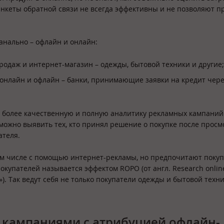
 анкеты обратной связи не всегда эффективны и не позволяют 
анально – офлайн и онлайн:
одаж и интернет-магазин – одежды, бытовой техники и другие;
 онлайн и офлайн – банки, принимающие заявки на кредит чер
 более качественную и полную аналитику рекламных кампаний
 можно выявить тех, кто принял решение о покупке после просм
ателя.
том числе с помощью интернет-рекламы, но предпочитают покуп
купателей называется эффектом ROPO (от англ. Research onlin
). Так ведут себя не только покупатели одежды и бытовой техни
 кампаниями с атрибуцией офлайн-