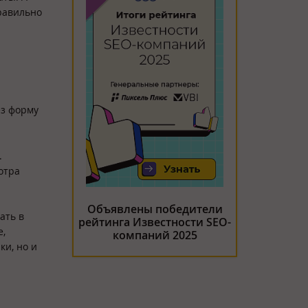
правильно
ез форму
.
отра
Объявлены победители
ать в
рейтинга Известности SEO-
e,
компаний 2025
ки, но и