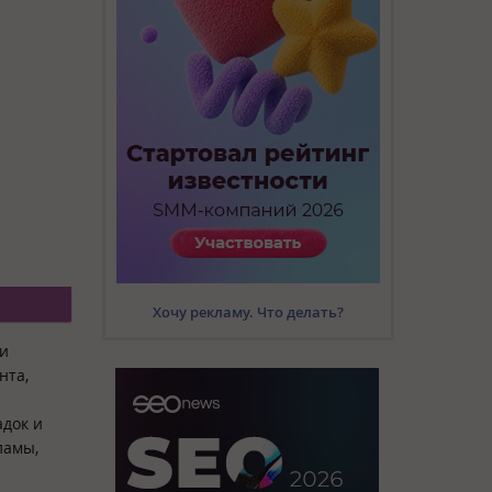
Хочу рекламу. Что делать?
 и
нта,
док и
ламы,