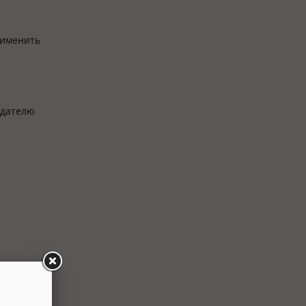
рименить
одателю