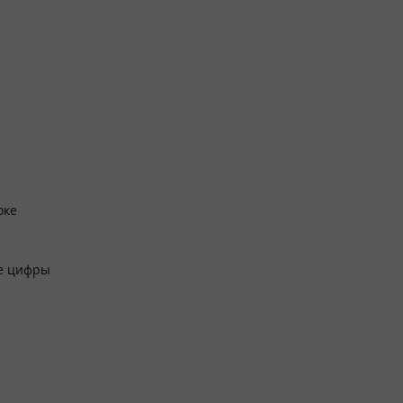
оке
ые цифры