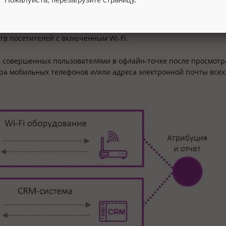
ления количества визитов пользователей в офлайн-точки посл
теры, которые через специальные сенсоры собирают MAC-адрес
в посетителей с включенным Wi-Fi.
к, совершенных пользователями в офлайн-точке после просмотр
ра мобильных телефонов и/или адреса электронной почты всех