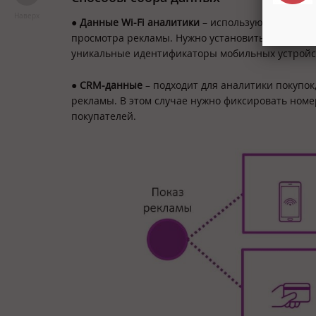
Наверх
●
Данные Wi-Fi аналитики
– используют для выяв
просмотра рекламы. Нужно установить Wi-Fi роу
уникальные идентификаторы мобильных устройст
●
CRM-данные
– подходит для аналитики покупо
рекламы. В этом случае нужно фиксировать номе
покупателей.