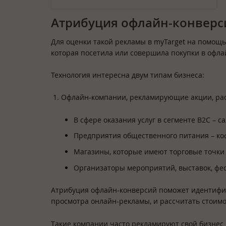
Атрибуция офлайн-конверси
Для оценки такой рекламы в myTarget на помощь
которая посетила или совершила покупки в офла
Технология интересна двум типам бизнеса:
Офлайн-компании, рекламирующие акции, рас
В сфере оказания услуг в сегменте B2C – с
Предприятия общественного питания – коф
Магазины, которые имеют торговые точки 
Организаторы мероприятий, выставок, фес
Атрибуция офлайн-конверсий поможет идентифиц
просмотра онлайн-рекламы, и рассчитать стоимо
Такие компании часто рекламируют свой бизнес и