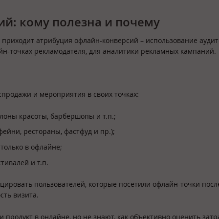
й: кому полезна и почему
 приходит атрибуция офлайн-конверсий – использование аудит
йн-точках рекламодателя, для аналитики рекламных кампаний.
продажи и мероприятия в своих точках:
алоны красоты, барбершопы и т.п.;
ейни, рестораны, фастфуд и пр.);
только в офлайне;
тивалей и т.п.
ировать пользователей, которые посетили офлайн-точки посл
сть визита.
 продукт в онлайне, но не знают, как объективно оценить затр