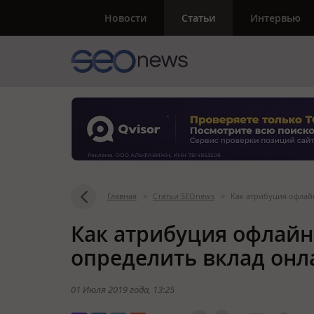
Новости
Статьи
Интервью
Главная
>
Статьи SEOnews
>
Как атрибуция офлай
Как атрибуция офлайн
определить вклад он
01 Июля 2019 года
, 13:25