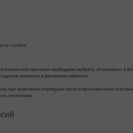
аны
в справке
.
в конкретной кампании необходимо выбрать «Учитывать» в бл
создания кампании в рекламном кабинете.
к как при включении атрибуции после старта кампании итогов
быть неточными.