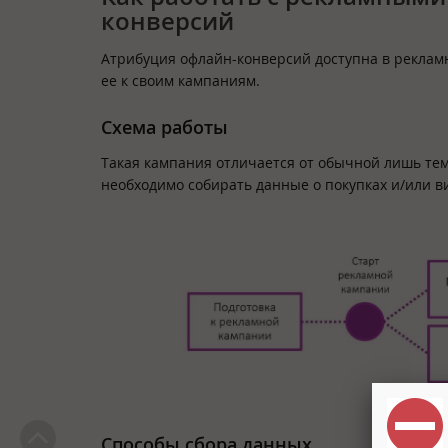
конверсий
Атрибуция офлайн-конверсий доступна в реклам
ее к своим кампаниям.
Схема работы
Такая кампания отличается от обычной лишь тем
необходимо собирать данные о покупках и/или ви
Способы сбора данных