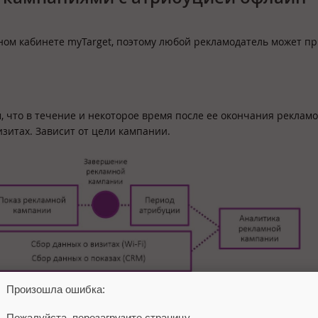
ном кабинете myTarget, поэтому любой рекламодатель может п
, что в течение и некоторое время после ее окончания реклам
зитах. Зависит от цели кампании.
Произошла ошибка:
Пожалуйста, перезагрузите страницу.