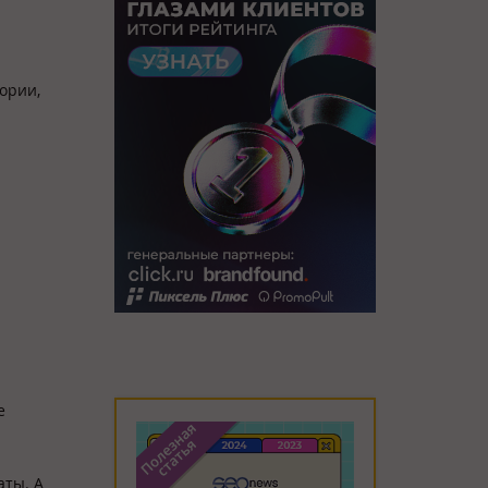
ории,
е
аты. А