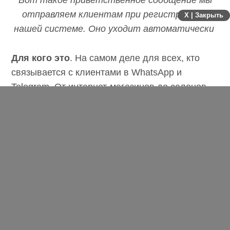
отправляем клиентам при регистрации в
X | Закрыть
нашей системе. Оно уходит автоматически
Для кого это
. На самом деле для всех, кто
связывается с клиентами в WhatsApp и
Telegram. От интернет-магазинов до салонов
красоты. Это больше для продаж в интернете,
но офлайн тоже двигается в сторону
автоматизации метровыми шагами, даже
периферийный микробизнес.
Вопрос целесообразности лежит не в нише, а в
объемах. Когда у тебя 30 лидов в день и на них
1 менеджер, он точно о ком-то забудет и точно
пару раз ошибётся, уже проходили.