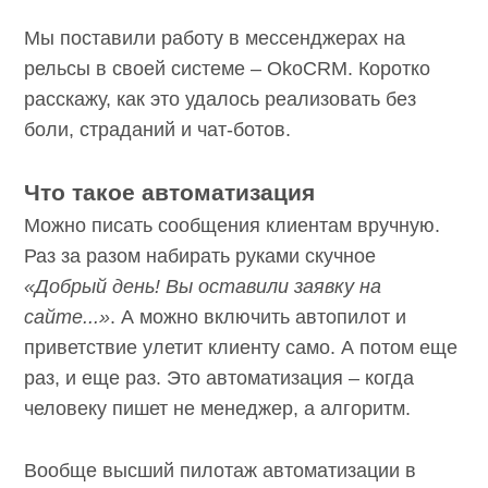
SEOnews использует cookie-файлы и
обрабатывает
Мы поставили работу в мессенджерах на
персональные данные
с использованием Яндекс
Метрики. Это улучшает работу сайта и
рельсы в своей системе – OkoCRM. Коротко
взаимодействие с ним. Подтвердите ваше согласие,
расскажу, как это удалось реализовать без
нажав кнопу Ок.
боли, страданий и чат-ботов.
Ок
Что такое автоматизация
Можно писать сообщения клиентам вручную.
Раз за разом набирать руками скучное
«Добрый день! Вы оставили заявку на
сайте...»
. А можно включить автопилот и
приветствие улетит клиенту само. А потом еще
раз, и еще раз. Это автоматизация – когда
человеку пишет не менеджер, а алгоритм.
Вообще высший пилотаж автоматизации в