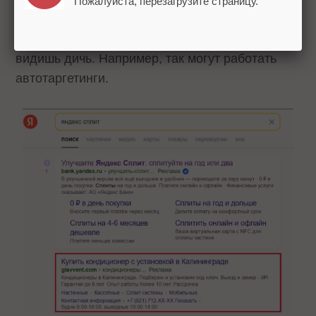
Пожалуйста, перезагрузите страницу.
рекламу и предлагать помощь
Бывает такое: вбиваешь в поисковик запрос –
видишь дичь. Например, так могут работать
автотаргетинги.