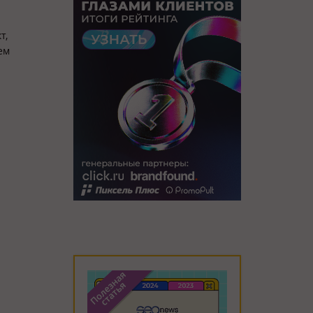
т,
ем