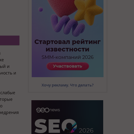
и
же
мый и
ность и
Хочу рекламу. Что делать?
 слабые
оторые
до
внедрения