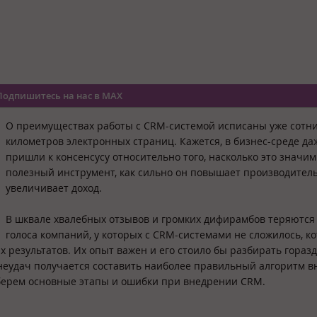
Подпишитесь на нас в MAX
О преимуществах работы с CRM-системой исписаны уже сотн
километров электронных страниц. Кажется, в бизнес-среде да
пришли к консенсусу относительно того, насколько это значи
полезный инструмент, как сильно он повышает производитель
увеличивает доход.
В шквале хвалебных отзывов и громких дифирамбов теряются
голоса компаний, у которых с CRM-системами не сложилось, к
 результатов. Их опыт важен и его стоило бы разбирать гораз
неудач получается составить наиболее правильный алгоритм 
зберем основные этапы и ошибки при внедрении CRM.