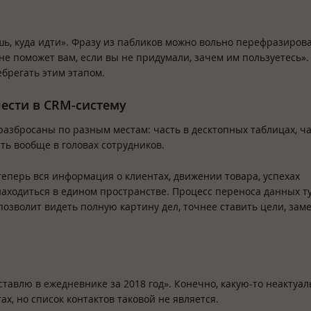
шь, куда идти». Фразу из пабликов можно вольно перефразиров
е поможет вам, если вы не придумали, зачем им пользуетесь».
ебрегать этим этапом.
нести в CRM-систему
разбросаны по разным местам: часть в десктопных таблицах, ча
сть вообще в головах сотрудников.
теперь вся информация о клиентах, движении товара, успехах
находиться в едином пространстве. Процесс переноса данных ту
позволит видеть полную картину дел, точнее ставить цели, зам
 оставлю в ежедневнике за 2018 год». Конечно, какую-то неактуа
х, но список контактов таковой не является.