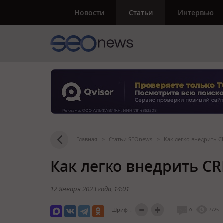
Новости
Статьи
Интервью
Главная
>
Статьи SEOnews
>
Как легко внедрить 
Как легко внедрить C
12 Января 2023 года
, 14:01
Шрифт:
0
7725