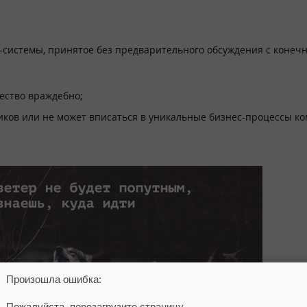
M-системы, принятое без предварительного обсуждения с коне
ество враждебно;
иков или не может вписаться в уникальные бизнес-процессы к
Произошла ошибка:
Пожалуйста, перезагрузите страницу.