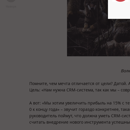
Наверх
Волк
Помните, чем мечта отличается от цели? Датой.
Цель: «Нам нужна CRM-система, так как мы – сов
А вот: «Мы хотим увеличить прибыль на 15% c т
0 к концу года» – звучит гораздо конкретнее, так
руководитель поймут, что должна уметь CRM-сист
считать внедрение нового инструмента успешны