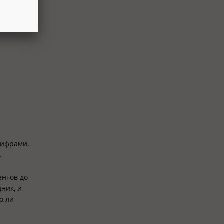
Цифрами.
я.
ентов до
дник, и
о ли