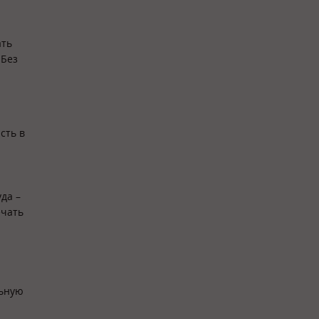
ать
 Без
сть в
да –
ечать
льную