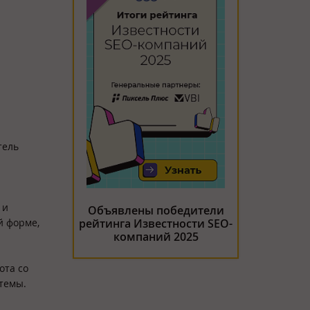
тель
 и
Объявлены победители
й форме,
рейтинга Известности SEO-
компаний 2025
ота со
стемы.