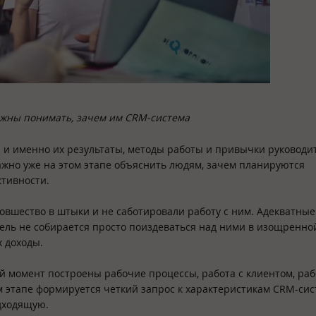
лжны понимать, зачем им CRM-система
 и именно их результаты, методы работы и привычки руководи
ажно уже на этом этапе объяснить людям, зачем планируются
ективности.
овшество в штыки и не саботировали работу с ним. Адекватные
тель не собирается просто поиздеваться над ними в изощренно
х доходы.
й момент построены рабочие процессы, работа с клиентом, раб
ом этапе формируется четкий запрос к характеристикам CRM-си
одходящую.