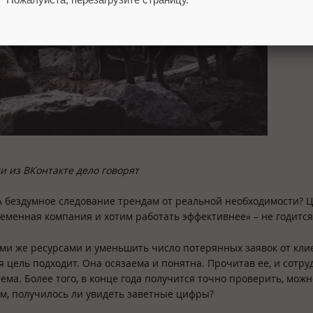
и из ВКонтакте дело говорят
 А бездумное следование трендам от реальной необходимости? 
ременная компания и хотим работать эффективнее» – не годитс
еми же ресурсами и уменьшить число потерянных заявок от кли
ая цель подходит. Она осязаема и понятна. Прочитав ее, и сотру
ема. Более того, в конце года получится точно проверить, можн
м, получилось ли увидеть заветные цифры?