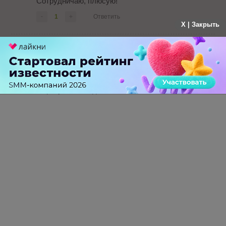
Сотрудничаю, плюсую!
-
1
+
Ответить
X | Закрыть
Артём
больше года назад
Отличная Партнерка. Монетизирую сайты,
результатом доволен.
-
4
+
Ответить
ПЕРЕЙТИ НА ПОЛНУЮ ВЕРСИЮ