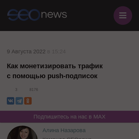
≡
9 Августа 2022
в 15:24
Как монетизировать трафик
с помощью push-подписок
3
8176
Подпишитесь на нас в MAX
Алина Назарова