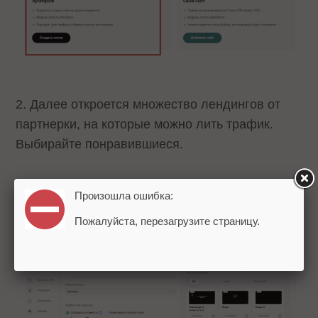
2. Далее откроется множество лендингов от
партнерки, на которые можно лить трафик.
Выбирайте понравившиеся.
3. При выборе нескольких лендингов
Произошла ошибка:
автоматически включается режим сплит-
Пожалуйста, перезагрузите страницу.
тестирования (показ по очереди).