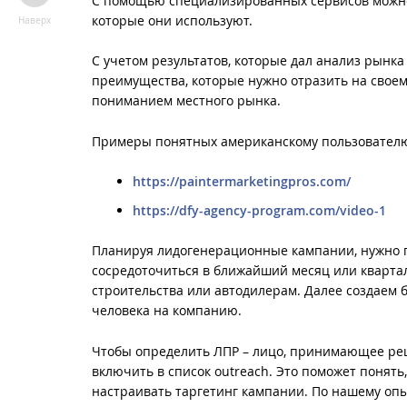
С помощью специализированных сервисов можно и
которые они используют.
Наверх
С учетом результатов, которые дал анализ рынк
преимущества, которые нужно отразить на своем 
пониманием местного рынка.
Примеры понятных американскому пользовател
https://paintermarketingpros.com/
https://dfy-agency-program.com/video-1
Планируя лидогенерационные кампании, нужно п
сосредоточиться в ближайший месяц или квартал
строительства или автодилерам. Далее создаем 
человека на компанию.
Чтобы определить ЛПР – лицо, принимающее реш
включить в список outreach. Это поможет понять,
настраивать таргетинг кампании. По нашему опы