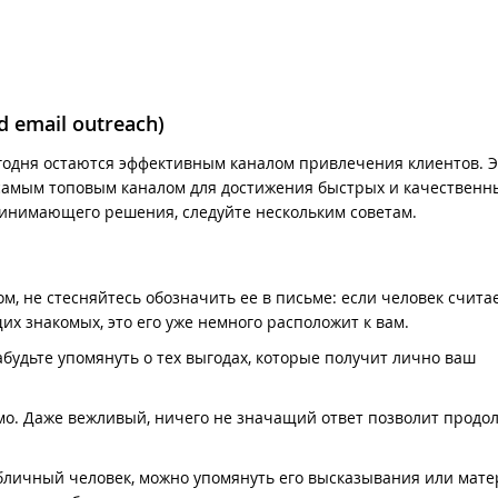
 email outreach)
одня остаются эффективным каналом привлечения клиентов. Э
ся самым топовым каналом для достижения быстрых и качественн
ринимающего решения, следуйте нескольким советам.
ом, не стесняйтесь обозначить ее в письме: если человек считае
их знакомых, это его уже немного расположит к вам.
будьте упомянуть о тех выгодах, которые получит лично ваш
сьмо. Даже вежливый, ничего не значащий ответ позволит продо
убличный человек, можно упомянуть его высказывания или мате