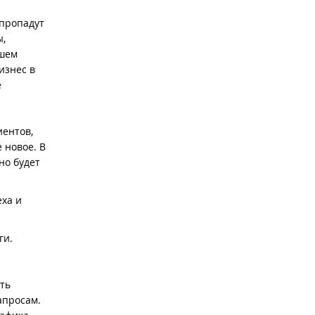
 пропадут
ы,
йшем
изнес в
е
иентов,
 новое. В
но будет
еха и
ги.
сть
апросам.