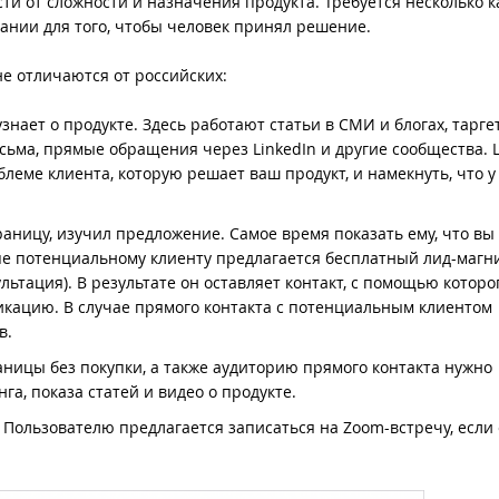
сти от сложности и назначения продукта. Требуется несколько к
нии для того, чтобы человек принял решение.
е отличаются от российских:
нает о продукте. Здесь работают статьи в СМИ и блогах, таргет
исьма, прямые обращения через LinkedIn и другие сообщества. 
еме клиента, которую решает ваш продукт, и намекнуть, что у 
аницу, изучил предложение. Самое время показать ему, что вы
апе потенциальному клиенту предлагается бесплатный лид-магн
льтация). В результате он оставляет контакт, с помощью которо
кацию. В случае прямого контакта с потенциальным клиентом
в.
аницы без покупки, а также аудиторию прямого контакта нужно
а, показа статей и видео о продукте.
 Пользователю предлагается записаться на Zoom-встречу, если