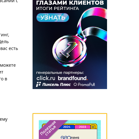
асаний с
инг,
Цель
вас есть
 можете
ит
го в
 ему