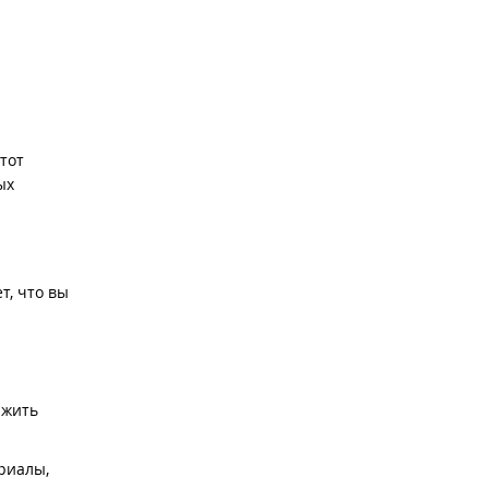
тот
ых
т, что вы
лжить
риалы,