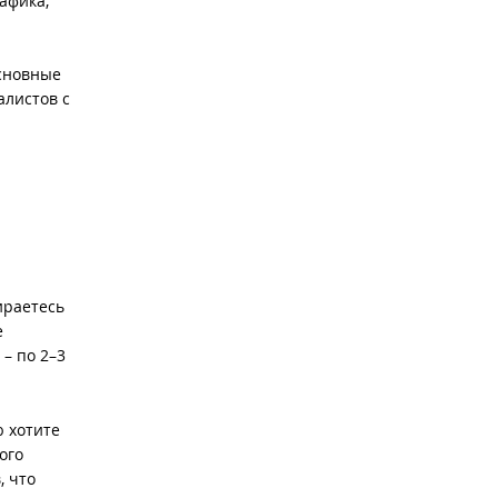
афика,
основные
алистов с
ираетесь
е
– по 2–3
 хотите
ого
, что