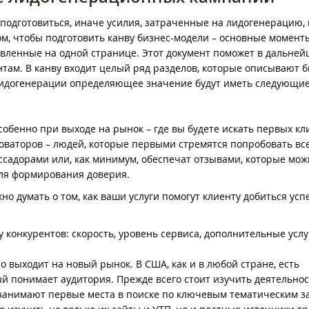
подготовиться, иначе усилия, затраченные на лидогенерацию,
ом, чтобы подготовить канву бизнес-модели – основные момент
авленные на одной странице. Этот документ поможет в дальне
ам. В канву входит целый ряд разделов, которые описывают б
 лидогенерации определяющее значение будут иметь следующи
обенно при выходе на рынок – где вы будете искать первых кл
нноваторов – людей, которые первыми стремятся попробовать все
садорами или, как минимум, обеспечат отзывами, которые мож
для формирования доверия.
но думать о том, как ваши услуги помогут клиенту добиться усп
у конкурентов: скорость, уровень сервиса, дополнительные услу
о выходит на новый рынок. В США, как и в любой стране, есть
рый понимает аудитория. Прежде всего стоит изучить деятельно
 занимают первые места в поиске по ключевым тематическим з