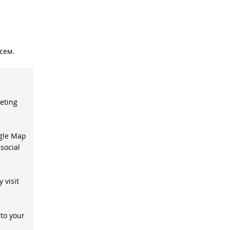
исем.
keting
ogle Map
social
 visit
 to your