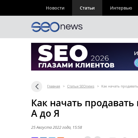
Новости
Статьи
Интервью
Главная
>
Статьи SEOnews
>
Как начать продавать
Как начать продавать
А до Я
25 Августа 2022 года
, 15:58