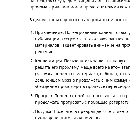
нескольких секунд до месяцев и лет – в зависимо
промоматериалами и/или представителями компа
В целом этапы воронки на американском рынке н
Привлечение. Потенциальный клиент только уз
публикации в соцсетях, а также «холодные» п
материалов –акцентировать внимание на пробл
решение.
Конвертация. Пользователь зашел на вашу стр
решить его проблему. Чаще всего на этом эт
(загрузка полезного материала, вебинар, консу
дальнейшем можно продолжать с ним коммуни
убеждение происходит в процессе переговоро
Прогрев. Пользователей, которые ушли со стр
продолжать прогревать с помощью ретаргетинг
Покупка. Посетитель превращается в клиента.
нужна дополнительная помощь.