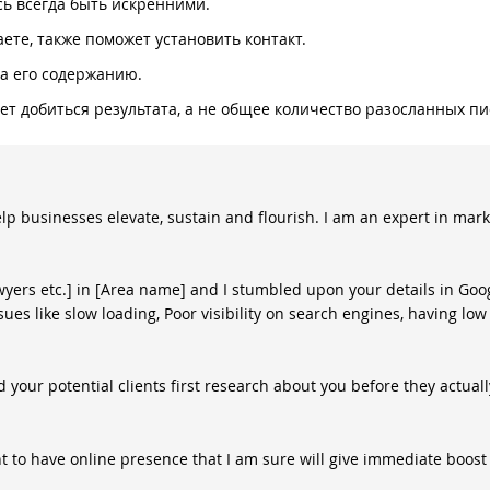
сь всегда быть искренними.
наете, также поможет установить контакт.
ла его содержанию.
яет добиться результата, а не общее количество разосланных п
elp businesses elevate, sustain and flourish. I am an expert in mar
wyers etc.] in [Area name] and I stumbled upon your details in Go
ues like slow loading, Poor visibility on search engines, having low 
your potential clients first research about you before they actually
nt to have online presence that I am sure will give immediate boost