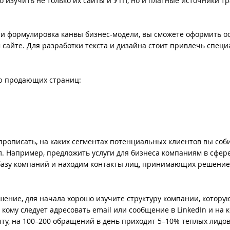
зучить не только их сайты и УТП, но и платные источники тр
а и формулировка канвы бизнес-модели, вы сможете оформить 
сайте. Для разработки текста и дизайна стоит привлечь специ
ю продающих страниц:
рописать, на каких сегментах потенциальных клиентов вы соб
. Например, предложить услуги для бизнеса компаниям в сфер
базу компаний и находим контакты лиц, принимающих решение 
ение, для начала хорошо изучите структуру компании, которую
 кому следует адресовать email или сообщение в LinkedIn и на к
ту, на 100–200 обращений в день приходит 5–10% теплых лидов