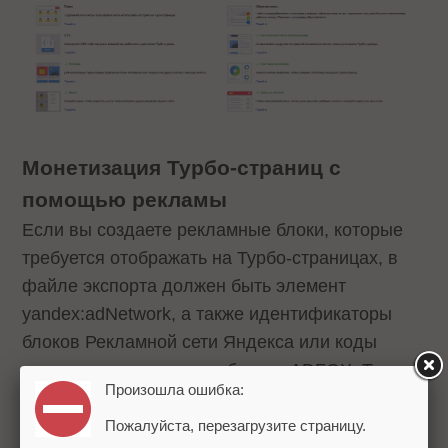
Монетизация Турбо-страниц с
помощью рекламы
Если вы создаете рекламные блоки, которые
требуется отображать на Турбо-страницах, в
файле экспорта должен быть элемент
yandex:adNetwork, а также идентификаторы
блоков Рекламной сети Яндекса или коды
вставки для рекламных блоков ADFOX. Также
Произошла ошибка:
важно, чтобы на странице было указано, где
именно будут размещены рекламные
Пожалуйста, перезагрузите страницу.