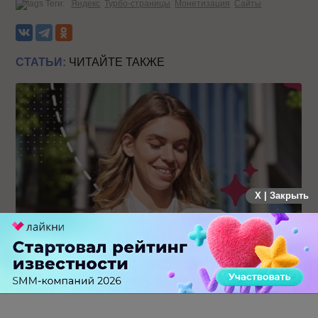
Теги:
Яндекс
Турбо-страницы
Монетизация
Сайты
СТАТЬИ:
ЧИТАЙТЕ ТАКЖЕ
X | Закрыть
Каким брендам действительно нужны mobile push-
коммуникации, а для кого это – лишняя трата ресурсов
0 КОММЕНТАРИЕВ