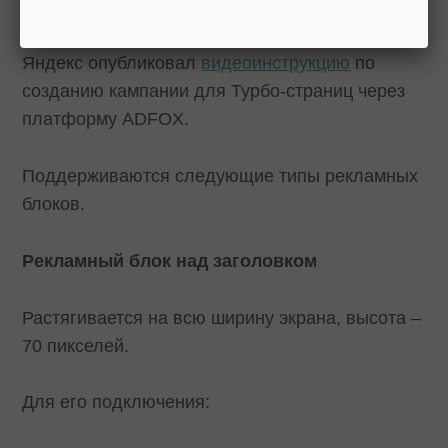
элементы.
Яндекс опубликовал
видеоинструкцию
по
созданию кампании для Турбо-страниц через
платформу ADFOX.
Поддерживаются следующие типы рекламных
блоков.
Рекламный блок над заголовком
Растягивается на всю ширину экрана, высота –
70 пикселей.
Для его подключения: