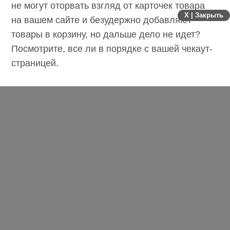
не могут оторвать взгляд от карточек товара
X | Закрыть
на вашем сайте и безудержно добавляют
товары в корзину, но дальше дело не идет?
Посмотрите, все ли в порядке с вашей чекаут-
страницей.
Где разместить информацию о доставке?
Больше половины пользователей
отказываются от покупки из-за слишком
высокой стоимости доставки. Это обидно,
но не настолько, как если потенциальный
уходит, потому что просто не нашел эту
стоимость.
Может ли большой выбор убивать конверсию?
Максимальную конверсию принесет сайт, где