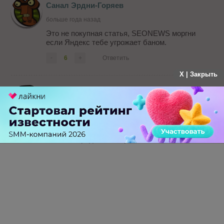
Санал Эрдни-Горяев
больше года назад
Это не покупная статья, SEONEWS моргни
если Яндекс тебе угрожает баном.
-
6
+
Ответить
X | Закрыть
max777
больше года назад
Заказная статья от Яндекса. Класс! А еще
Яндекс делает "Ай-яй-яй" за покупные ссылки.
Вы там определитесь уже.
-
17
+
Ответить