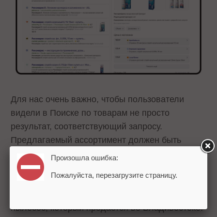
Для нас очень важно, чтобы пользователи
видели в Поиске по товарам не просто
результат, соответствующий запросу.
Предлагаемый ассортимент должен быть
реально доступен к покупке в месте, в котором
Произошла ошибка:
проживает покупатель. Иначе в таком сервисе
Пожалуйста, перезагрузите страницу.
не будет смысла: пользователю из
Калининграда малоинтересен чайник или
пылесос, который продается во Владивостоке.