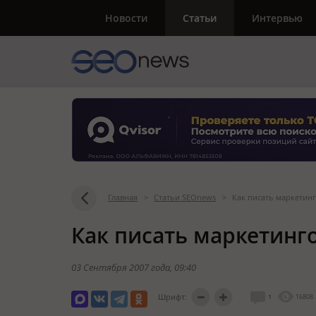
Новости
Статьи
Интервью
Главная
>
Статьи SEOnews
>
Как писать маркетинг
Как писать маркетинго
03 Сентября 2007 года
, 09:40
Шрифт:
1
16808