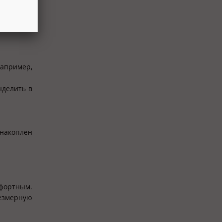
апример,
ыделить в
 накоплен
мфортным.
резмерную