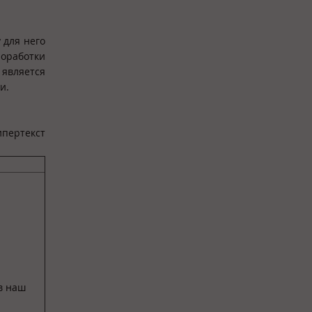
 для него
роработки
является
и.
ипертекст
в наш