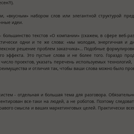
сен?!).
и, «вкусным» набором слов или элегантной структурой пре
чные идеи.
большинство текстов «О компании» (скажем, в сфере веб-раз
ктически одни и те же слова: «мы молодая, энергичная и 
лексное решение проблем заказчика»… Подобные формулиров
го эффекта. Это пустые слова и не более того. Гораздо про
 число проектов, указать перечень используемых технологий,
преимущества и отличия так, чтобы ваши слова можно было про
истем - отдельная и большая тема для разговора. Обязательн
ентирован все-таки на людей, а не роботов. Поэтому следова
равого смысла и ваших маркетинговых целей. Практически все