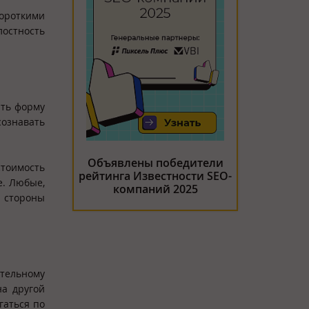
короткими
лостность
ить форму
сознавать
Объявлены победители
стоимость
рейтинга Известности SEO-
е. Любые,
компаний 2025
о стороны
тельному
на другой
гаться по