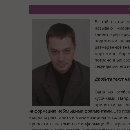
В этой статье м
называю «марк
клиентский серв
подготовки ана
размеренное зна
маркетинг боре
потраченные све
секунды мы его 
Дробите текст н
Одна из особен
кусочками. Напр
принято у нас. А
информацию небольшими фрагментами
. Это поз
• хорошо расставить и минимизировать количест
• упростить знакомство с информацией с экрана