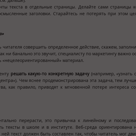
см. дальше).
нты текста в отдельные страницы. Делайте сами страницы 
осмысленные заголовки. Старайтесь не потерять при этом це
а»
ть читателя совершить определенное действие, скажем, заполн
 как ни банально это звучит, специалисту по маркетингу важно о
ть «нецелеориентированный» материал.
енту
решать какую-то конкретную задачу
(например, «узнать 
ентра»). Чем яснее продемонстрирована эта задача, тем лучш
ва, как правило, приводят к мгновенной потере интереса с
нтально перерасти, это привычка к линейному и последова
ь тексты в школе и в институте. Веб-среда ориентирована 
ней текст должен быть составлен так, чтобы читатель мог дви