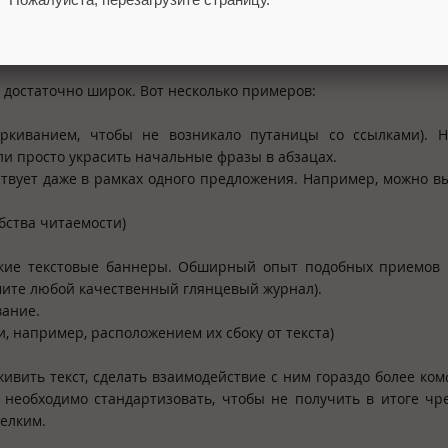
ивностью самих названий ссылок.
ие
 достаточно широк. Вот несколько примеров:
ркиванием, чтобы не возникало путаницы со ссылками). Н
и просто украсить начальные фразы в абзацах.
ствует даже в рамках одного предложения. Например, можно в
обства читаемости)
еские текстовые баннеры. Обширный опыт подобных приемов
мите любой качественный глянцевый журнал).
вание.
и, например, расположением их сбоку от текста)
ивить текст, сделать взаимодействие с ним гораздо более ко
 необходимо стандартизовать, чтобы не получить в итоге ч
елким.