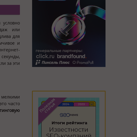
я условно
одаж или
длива для
мчивое и
интернет-
секунды,
ли за эти
 мелкими
это часто
етинговую