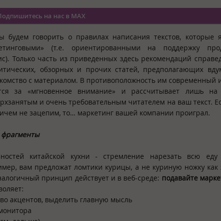
Подпишитесь на нас в MAX
ы будем говорить о правилах написания текстов, которые 
етинговыми» (т.е. ориентированными на поддержку пр
ис). Только часть из приведенных здесь рекомендаций справе
литических, обзорных и прочих статей, предполагающих вду
комство с материалом. В противоположность им современный 
тся за «мгновенное внимание» и рассчитывает лишь на 
рхзанятым и очень требовательным читателем на ваш текст. Ес
ничем не зацепим, то… маркетинг вашей компании проиграл.
а фрагменты
ностей китайской кухни - стремление нарезать всю еду
имер, вам предложат ломтики курицы, а не куриную ножку как 
налогичный принцип действует и в веб-среде:
подавайте марк
воляет:
во акцентов, выделить главную мысль
 монитора