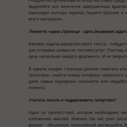
• корректно организовать гипертекстовую среду (
Выделяйте все логически завершенные фрагме
(максимум полтора экрана), пишите броские и 
всего материала..
Помните: «одна страница - одна решаемая задач
Базовая задача маркетингового текста - побуди
для отправки заявки на поставку услуг. Поэтому,
цель написания каждого фрагмента. И не твори
В идеале каждая страница должна помогать кли
принтера», «найти номер телефона сервисного ц
даже самые заурядные сложности или неудобст
клиента.
Учитесь писать и поддерживать гипертекст
Одно из препятствий, которое необходимо ме
изложению мыслей. Именно так нас учат писат
формат - объемный, нелинейный, ветвящийся. В 