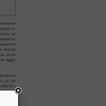
ректности
рируется.
интеры на
ировался.
циального
не вполне
цы, но не
ала вдруг
идчивых и
 тут, тут
 работы с
ым, чтобы