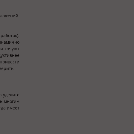
дложений.
работок).
динамично
ки кочуют
дуктивнее
 привести
верить.
о уделите
ть многим
гда имеет