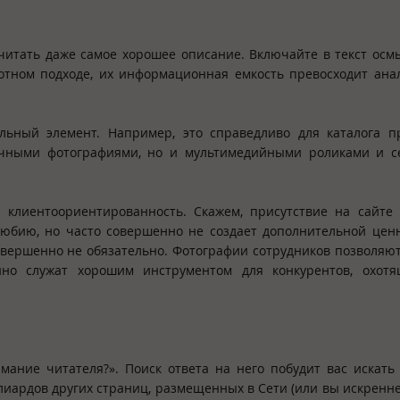
очитать даже самое хорошее описание. Включайте в текст ос
отном подходе, их информационная емкость превосходит ан
льный элемент. Например, это справедливо для каталога п
ычными фотографиями, но и мультимедийными роликами и с
клиентоориентированность. Скажем, присутствие на сайте 
любию, но часто совершенно не создает дополнительной цен
совершенно не обязательно. Фотографии сотрудников позволяю
но служат хорошим инструментом для конкурентов, охотя
мание читателя?». Поиск ответа на него побудит вас искать
лиардов других страниц, размещенных в Сети (или вы искренне