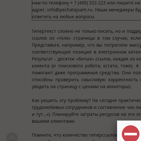
нам по телефону + 7 (495) 322-223 или пишите н
адрес: info@pechatajsam.ru. Наши менеджеры бу
ответить на любые вопросы
Гипертекст сложно не только писать, но и подд
ссылок из «тела» страницы в том случае, есл
Представьте, например, что вы потратили масс
соответствующие позиции в электронном катал
Результат - десятки «битых» ссылок, каждая из
клиента (и поискового робота, кстати, тоже). 
помогают даже программные средства. Они поз
способны проверить смысловую корректность 
уводить на страницу с ценами на мониторы).
Как решить эту проблему? На сегодня практиче
трудолюбивых сотрудников и составление чек-ли
и тут…»). Планируйте затраты ресурсов на эти о
вашими клиентами.
Помните, что количество гиперссылок в тексте 