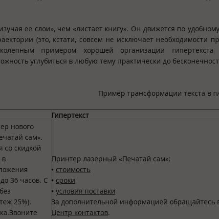
изучая ее слои», чем «листает книгу». Он движется по удобному
аектории (это, кстати, совсем не исключает необходимости п
иколепным примером хорошей организации гипертекста 
зможность углубиться в любую тему практически до бесконечност
Пример трансформации текста в г
Гипертекст
ер нового
ечатай сам».
 со скидкой
 в
Принтер лазерный «Печатай сам»:
оложения
•
стоимость
до 36 часов. С
•
сроки
без
•
условия поставки
теж 25%).
За дополнительной информацией обращайтесь 
ка.Звоните
Центр контактов
.