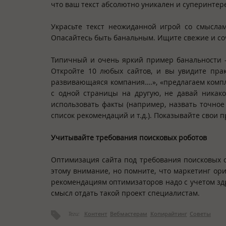
что ваш текст абсолютно уникален и суперинтере
Украсьте текст неожиданной игрой со смыслам
Опасайтесь быть банальным. Ищите свежие и со
Типичный и очень яркий пример банальности – 
Откройте 10 любых сайтов, и вы увидите пра
развивающаяся компания….», «предлагаем комп
с одной страницы на другую, не давай никако
использовать факты (например, назвать точное
список рекомендаций и т.д.). Показывайте свои 
Учитывайте требования поисковых роботов
Оптимизация сайта под требования поисковых с
этому внимание, но помните, что маркетинг ори
рекомендациям оптимизаторов надо с учетом зд
смысл отдать такой проект специалистам.
Теги:
Контент
Вебмастерам
Копирайтинг
Советы