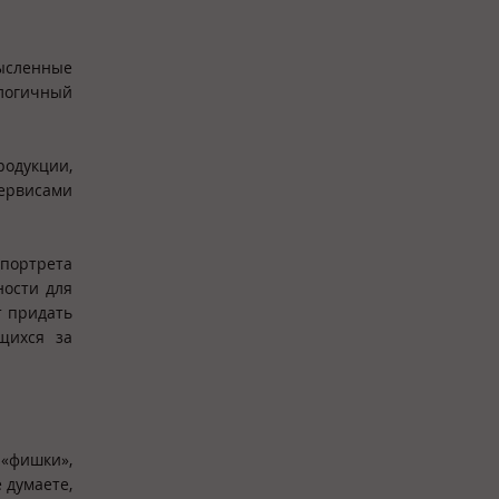
мысленные
алогичный
родукции,
ервисами
портрета
ности для
т придать
щихся за
 «фишки»,
 думаете,