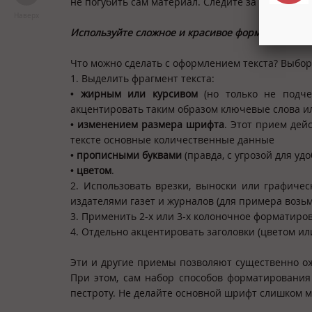
не погубить сам материал. Следите за информат
Наверх
Используйте сложное и красивое форматирован
Что можно сделать с оформлением текста? Выбор
1. Выделить фрагмент текста:
•
жирным или курсивом
(но только не подче
акцентировать таким образом ключевые слова ил
•
изменением размера шрифта
. Этот прием дей
тексте основные количественные данные
•
прописными буквами
(правда, с угрозой для уд
•
цветом
.
2. Использовать врезки, выноски или графич
издателями газет и журналов (для примера возь
3. Применить 2-х или 3-х колоночное форматиро
4. Отдельно акцентировать заголовки (цветом ил
Эти и другие приемы позволяют существенно ож
При этом, сам набор способов форматирования
пестроту. Не делайте основной шрифт слишком м