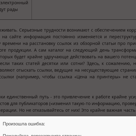
а электронный
дут рады
ерживать. Серьезные трудности возникают с обеспечением кор
и на сайте информация постоянно изменяется и переструкту
у времени на расстановку ссылок из обзорной статьи про пр
оге продукции. А сам каталог на следующий день трансформ
 которых будет крайне удручающе действовать на вашего потен
А если таких статей десятки или сотни? Здесь, к сожалению, 
воляют отыскать ссылки, ведущие на несуществующие страни
ссылки (например, чтобы ссылка «Цена на принтеры» не ст
ски единственный путь - это привлечение к работе крайне ус
стов для публикаторов («изменил такую-то информацию, проверь
перации. Но не отказывайтесь от них! Это крайне важная часть
Произошла ошибка:
(и даже в одном предложении) должно быть достаточно разумн
Пожалуйста, перезагрузите страницу.