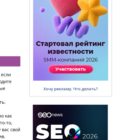
 если
одите
ные
Хочу рекламу. Что делать?
ть.
но как
то-то,
 вас свой
ив.