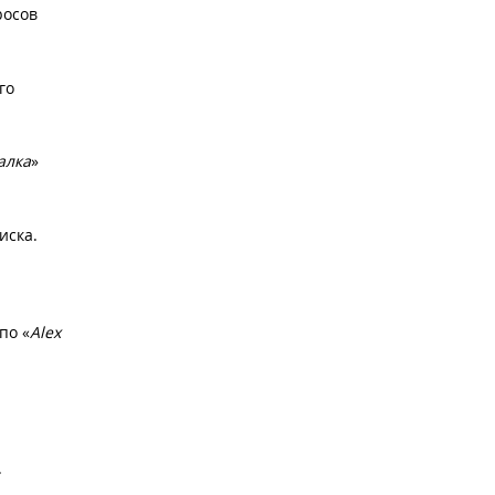
росов
го
алка
»
иска.
по «
Alex
.