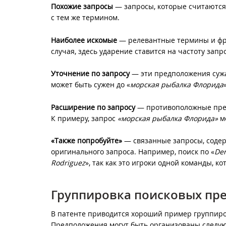
Похожие запросы
— запросы, которые считаются
с тем же термином.
Наиболее искомые
— релевантные термины и фра
случая, здесь ударение ставится на частоту зап
Уточнение по запросу
— эти предположения сужаю
может быть сужен до «
морская рыбалка Флорида
Расширение по запросу
— противоположные пред
К примеру, запрос
«морская рыбалка Флорида»
м
«Также попробуйте»
— связанные запросы, соде
оригинального запроса. Например, поиск по «
Der
Rodriguez
», так как это игроки одной команды, к
Группировка поисковых пр
В патенте приводится хороший пример группиро
Предположения могут быть организованы следу