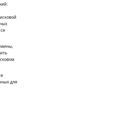
ний:
оисковой
нных
тся
рмины,
вить
исковом
ся
нных для