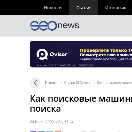
Новости
Статьи
Интервью
Главная
>
Статьи SEOnews
>
Как поисковые машин
Как поисковые машин
поиска
20 Июля 2009 года
, 17:24