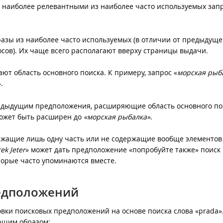
 наиболее релевантными из наиболее часто используемых зап
зы из наиболее часто используемых (в отличии от предыдуще
росов). Их чаще всего располагают вверху страницы выдачи.
т область основного поиска. К примеру, запрос «
морская рыб
».
ыдущим предположения, расширяющие область основного по
ожет быть расширен до
«морская рыбалка»
.
ржащие лишь одну часть или не содержащие вообще элементов
ek Jeter
» может дать предположение «попробуйте также» поиск 
оторые часто упоминаются вместе.
едположений
вки поисковых предположений на основе поиска слова «prada»
ющим образом: