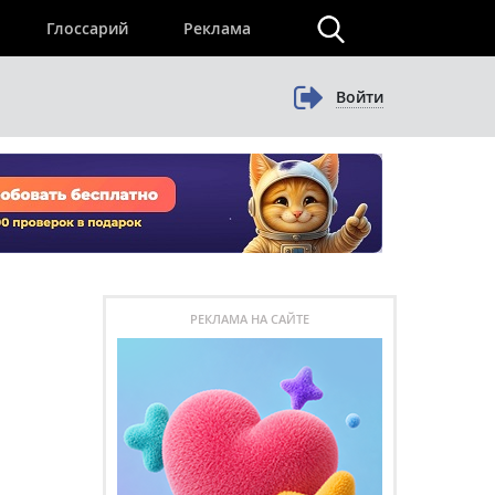
×
Глоссарий
Реклама
Войти
РЕКЛАМА НА САЙТЕ