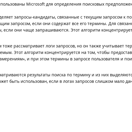
спользованы Microsoft для определения поисковых предположе
деляет запросы-кандидаты, связанные с текущим запросом к п
ущим запросом, если они содержат все его термины. Для связа
ны, если они чаще запрашиваются. Этот алгоритм концентрируе
м тоже рассматривает логи запросов, но он также учитывает те
аемым. Этот алгоритм концентрируется на том, чтобы предоста
амерениям», и при этом термины в запросе пользователя и по
атриваются результаты поиска по термину и из них выделяют
жет быть использован, если в логах запросов слишком мало да