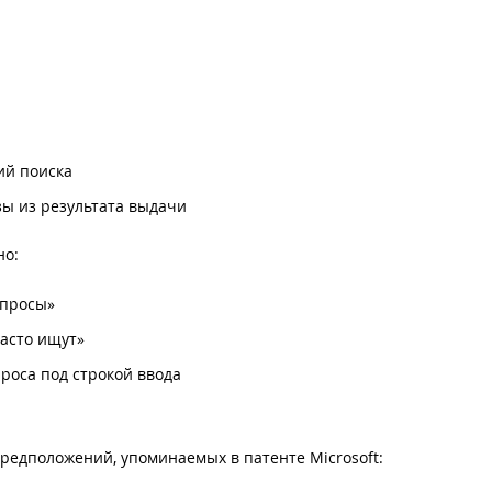
ий поиска
ы из результата выдачи
но:
апросы»
часто ищут»
проса под строкой ввода
редположений, упоминаемых в патенте Microsoft: