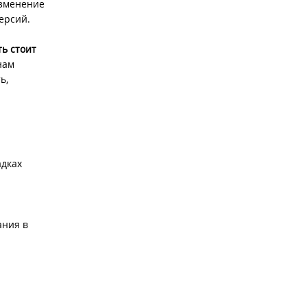
изменение
ерсий.
ь стоит
нам
ь,
адках
ания в