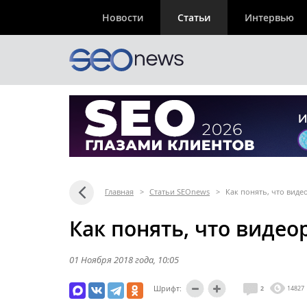
Новости
Статьи
Интервью
Главная
>
Статьи SEOnews
>
Как понять, что виде
Как понять, что видео
01 Ноября 2018 года
, 10:05
Шрифт:
2
14827