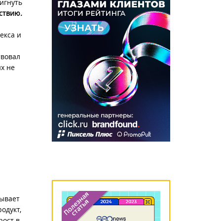
вигнуть
йствию
.
декса и
твовал
х не
зывает
одукт,
рост в