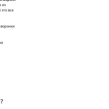
а из
 это все
е воронки
на
?