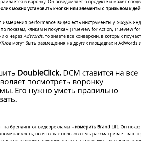
траивается в воронку. Он осведомляет о продукте и может спод
ролик можно установить кнопки или элементы с призывом к де
я измерения performance-видео есть инструменты у
Google
, Ян
о показам, кликам и покупкам (TrueView for Action, Trueview for
анию через
AdWord
s, то знаете все конверсии, в которых поучас
uTube
могут быть размещения на других площадках и AdWords и
ешить
DoubleClick.
DCM ставится на все
воляет посмотреть воронку
мы. Его нужно уметь правильно
вать.
т на брендинг от видеорекламы
–
измерить Brand Lift
. Он пока
апоминаемость, но и то, как пользователь рассматривает ваш пр
сплатно измерить влияние ролика на целевую аудиторию, при