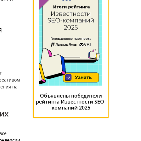
я
т
креативом
щения на
Объявлены победители
рейтинга Известности SEO-
компаний 2025
их
все
конверсии