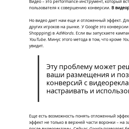
Видео – это performance-инструмент, который вс
пользователя к совершению конверсии.
В видео
Но видео дает нам еще и отложенный эффект. Дл
других игроков на рынке. У Google это конверсии п
Shoppping) в
AdWords.
Если вы запускаете камп
YouTube.
Минус этого метода в том, что кроме
Yo
увидит.
Эту проблему может р
ваши размещения и поз
конверсий с видеорекла
настраивать и использо
Еще есть возможность понять отложенный эффек
эффект не только в верхней части воронки – на з
после видеорекламы. Сейчас
Google
позволяет бе