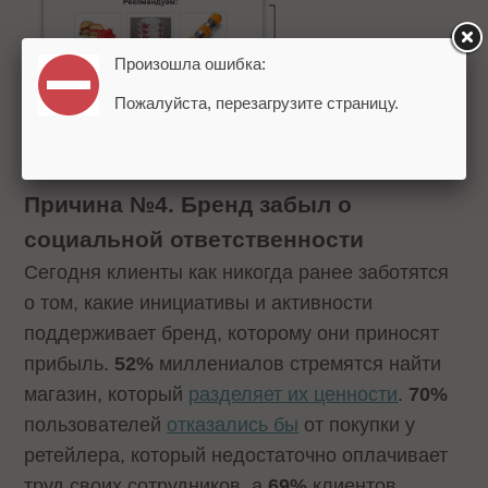
Произошла ошибка:
Пожалуйста, перезагрузите страницу.
Причина №4. Бренд забыл о
социальной ответственности
Сегодня клиенты как никогда ранее заботятся
о том, какие инициативы и активности
поддерживает бренд, которому они приносят
прибыль.
52%
миллениалов стремятся найти
магазин, который
разделяет их ценности
.
70%
пользователей
отказались бы
от покупки у
ретейлера, который недостаточно оплачивает
труд своих сотрудников, а
69%
клиентов