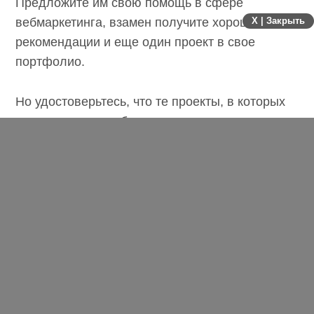
им свою помощь в сфере вебмаркетинга,
взамен получите хорошие рекомендации
X | Закрыть
и еще один проект в свое портфолио.
Но удостоверьтесь, что те проекты,
в которых вы оказываете добровольную
помощь, имеют четкую дату окончания
и ясно выраженную точку. Так, чтобы когда
эта дата или точка, наконец, достигнуты,
вы смогли бы с полным основанием сказать:
"Ну что ж, ребята, рад был с вами
поработать. Надеюсь, вы порекомендуете
меня в будущем.
Сводите людей друг с другом
. Даже если
вы интроверт или достаточно замкнутый