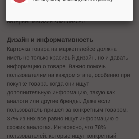
масштабирования бизнеса на другие
площадки. Поэтому важно продвигать
интернет-магазин комплексно.
Дизайн и информативность
Карточка товара на маркетплейсе должна
иметь не только красивый дизайн, но и давать
информацию о товаре. Важно помочь
пользователям на каждом этапе, особенно при
покупке товара, когда они ищут
дополнительную информацию, такую как
аналоги или другие бренды. Даже если
пользователь пришел за конкретным товаром,
37% из них все равно ищут информацию о
схожих аналогах. Интересно, что 78%
пользователей, которые ищут конкретный