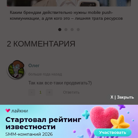
Каким брендам действительно нужны mobile push-
коммуникации, а для кого это – лишняя трата ресурсов
2 КОММЕНТАРИЯ
Олег
больше года назад
Так как все-таки продвигать?)
-
1
+
Ответить
X | Закрыть
Евгений Митшан
больше года назад
А этот человек мам читал что написал его
копирайтер?)