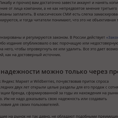
 Пикабу и прочих) вам достаточно завести аккаунт и нанять коп
ение от лица компании, а не как непредвзятое мнение третьего 
язаны заплатить. В классических СМИ есть слегка замаскиров
кируются, и тогда читатели понимают, что это не объективная 
цензированы и регулируются законом. В России действует
«Зако
-либо издание опубликовало о вас порочащую или недостоверну
а него, чтобы опровергнуть ее или удалить. Все это дает возм
й, как на достоверный источник.
 надежности можно только через пр
Яндекс Маркет и Wildberries, почувствовав приток спроса
следних двух лет открыли целые разделы для его продаж с сотн
тации бренда, сформированной за годы их нахождения на рынке
. Им не надо доказывать свою надежность или создавать
ловия для своих пользователей.
шие на рынок не так давно, не обладают подобными преимуще