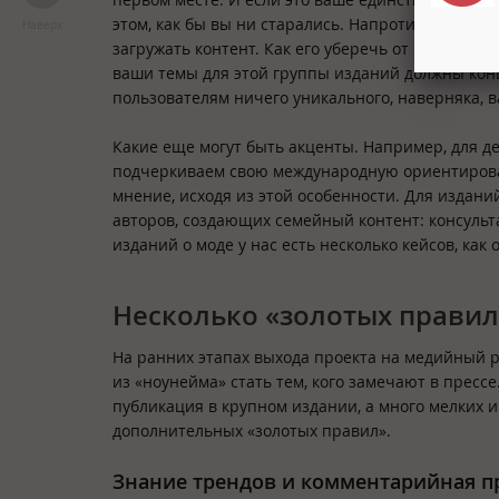
этом, как бы вы ни старались. Напротив, им инте
Наверх
загружать контент. Как его уберечь от несанкцио
ваши темы для этой группы изданий должны конц
пользователям ничего уникального, наверняка, ва
Какие еще могут быть акценты. Например, для 
подчеркиваем свою международную ориентирова
мнение, исходя из этой особенности. Для издан
авторов, создающих семейный контент: консульт
изданий о моде у нас есть несколько кейсов, как
Несколько «золотых правил
На ранних этапах выхода проекта на медийный р
из «ноунейма» стать тем, кого замечают в прессе
публикация в крупном издании, а много мелких и 
дополнительных «золотых правил».
Знание трендов и комментарийная п