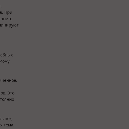
.
в. При
ачнете
оминируют
чебных
огому
иченное.
ов. Это
стоянно
рынок,
я тема.