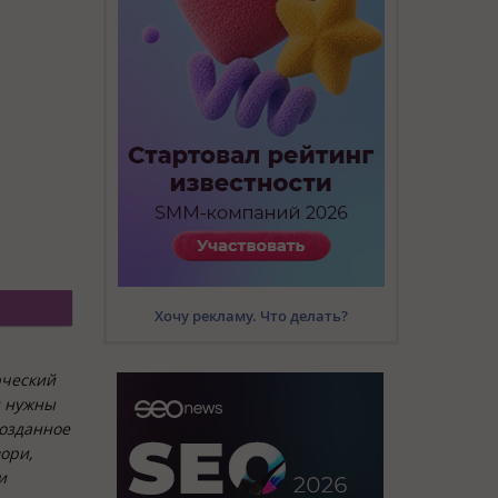
Хочу рекламу. Что делать?
рческий
и нужны
созданное
ори,
и