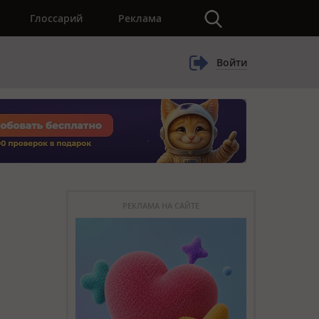
×
Глоссарий
Реклама
Войти
РЕКЛАМА НА САЙТЕ