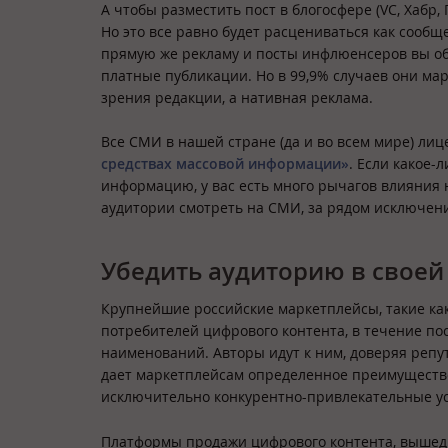
А чтобы разместить пост в блогосфере (VC, Хабр,
Но это все равно будет расцениваться как сообщ
прямую же рекламу и посты инфлюенсеров вы об
платные публикации. Но в 99,9% случаев они мар
зрения редакции, а нативная реклама.
Все СМИ в нашей стране (да и во всем мире) ли
средствах массовой информации»
. Если какое
информацию, у вас есть много рычагов влияния н
аудитории смотреть на СМИ, за рядом исключени
Убедить аудиторию в своей
Крупнейшие российские маркетплейсы, такие как 
потребителей цифрового контента, в течение по
наименований. Авторы идут к ним, доверяя репу
дает маркетплейсам определенное преимущество
исключительно конкурентно-привлекательные ус
Платформы продажи цифрового контента, вышед