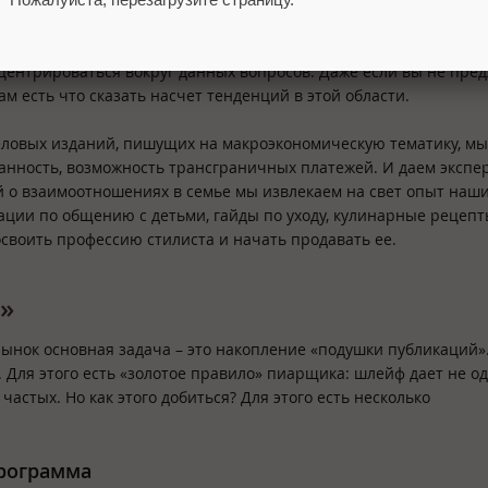
ресно знать о том, при помощи каких API удобнее, проще и без
нированного использования. Как его менять, дополнять. И значи
ентрироваться вокруг данных вопросов. Даже если вы не пред
м есть что сказать насчет тенденций в этой области.
деловых изданий, пишущих на макроэкономическую тематику, мы
нность, возможность трансграничных платежей. И даем экспе
ий о взаимоотношениях в семье мы извлекаем на свет опыт наш
ации по общению с детьми, гайды по уходу, кулинарные рецепт
 освоить профессию стилиста и начать продавать ее.
»
ынок основная задача – это накопление «подушки публикаций»
. Для этого есть «золотое правило» пиарщика: шлейф дает не о
частых. Но как этого добиться? Для этого есть несколько
рограмма