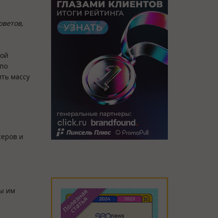
оветов,
ной
 по
ить массу
серов и
вы им