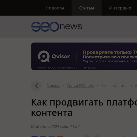
Новости
Статьи
Интервью
Главная
>
Статьи SEOnews
>
Как продвигать плат
Как продвигать плат
контента
07 Марта 2024 года
, 11:27