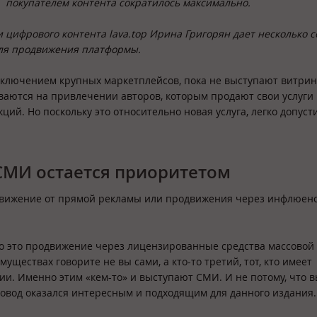
покупателем контента сократилось максимально.
ифрового контента lava.top Ирина Григорян дает несколько с
для продвижения платформы.
исключением крупных маркетплейсов, пока не выступают витри
ваются на привлечении авторов, которым продают свои услуги
й. Но поскольку это относительно новая услуга, легко допуст
СМИ остается приоритетом
одвижение от прямой рекламы или продвижения через инфлюен
то это продвижение через лицензированные средства массовой
ествах говорите не вы сами, а кто-то третий, тот, кто имеет
и. Именно этим «кем-то» и выступают СМИ. И не потому, что 
овод оказался интересным и подходящим для данного издания.