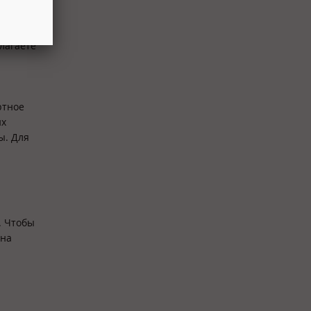
опаснее
т, все
лагаете
ртное
их
ы. Для
. Чтобы
дна