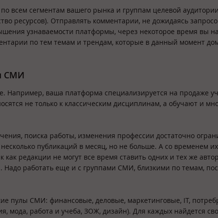
о всем сегментам вашего рынка и группам целевой аудитории
тво ресурсов). Отправлять комментарии, не дожидаясь запросо
овышения узнаваемости платформы, через некоторое время вы н
ментарии по тем темам и трендам, которые в данный момент д
и СМИ
ше. Например, ваша платформа специализируется на продаже у
сятся не только к классическим дисциплинам, а обучают и мн
чения, поиска работы, изменения профессии достаточно огран
несколько публикаций в месяц, но не больше. А со временем их
 как редакции не могут все время ставить одних и тех же автор
 Надо работать еще и с группами СМИ, близкими по темам, по
ие пулы СМИ: финансовые, деловые, маркетинговые, IT, потреб
, мода, работа и учеба, ЗОЖ, дизайн). Для каждых найдется сво