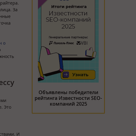
ирайтера.
лица. За
анные
точка
н о
ю
ожность
ессу
Объявлены победители
рейтинга Известности SEO-
ями
компаний 2025
. Это
ствами. И